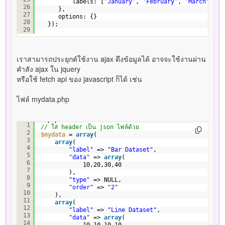
labels: [
'January'
, 
'February'
, 
'March'
, 
'A
26
},
27
options: {}
28
});
29
เราสามารถประยุกต์ใช้งาน ajax ดึงข้อมูลได้ อาจจะใช้งานผ่าน
คำสัง ajax ใน jquery
หรือใช้ fetch api ของ javascript ก็ได้ เช่น
ไฟล์ mydata.php
<?php
1
// ใส่ header เป็น json ไฟล์ด้วย
2
$mydata
= 
array
(
3
array
(
4
"label"
=> 
"Bar Dataset"
,
5
"data"
=> 
array
(
6
10,20,30,40
7
),
8
"type"
=> NULL,
9
"order"
=> 
"2"
10
),
11
array
(
12
"label"
=> 
"Line Dataset"
,
13
"data"
=> 
array
(
14