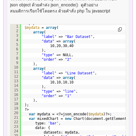
json object ด้วยคำส่ง json_encode() ดูตัวอย่าง
สมมติการเรียกใช้โดยตรง ด้วยคำสั่ง php ใน javascript
<?php
1
$mydata
= 
array
(
2
array
(
3
"label"
=> 
"Bar Dataset"
,
4
"data"
=> 
array
(
5
10,20,30,40
6
),
7
"type"
=> NULL,
8
"order"
=> 
"2"
9
),
10
array
(
11
"label"
=> 
"Line Dataset"
,
12
"data"
=> 
array
(
13
10,10,10,10
14
),
15
"type"
=> 
"line"
,
16
"order"
=> 
"1"
17
),    
18
);
19
?>
20
var
mydata = <?=json_encode(
$mydata
)?>;
21
var
mixedChart = 
new
Chart(document.getElementById
22
type: 
'bar'
,
23
data: {
24
datasets: mydata,
25