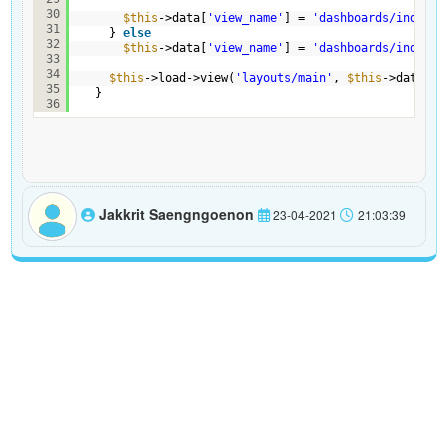
30
$this
->data[
'view_name'
] = 
'dashboards/index'
;
31
} 
else
32
$this
->data[
'view_name'
] = 
'dashboards/index_w
33
34
$this
->load->view(
'layouts/main'
, 
$this
->data);
35
}
36
Jakkrit Saengngoenon
23-04-2021
21:03:39