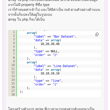
แรกไม่มี property ที่ชื่อ type
เราก็กำหนดค่าเข้าไป และให้มีค่าเป็น null ตามตัวอย่างด้านบน
จากนั้นก็แปลงให้อยู่ในรูปแบบ
array ใน php ก็จะได้เป็น
$mydata
= 
array
(
1
array
(
2
"label"
=> 
"Bar Dataset"
,
3
"data"
=> 
array
(
4
10,20,30,40
5
),
6
"type"
=> NULL,
7
"order"
=> 
"2"
8
),
9
array
(
10
"label"
=> 
"Line Dataset"
,
11
"data"
=> 
array
(
12
10,10,10,10
13
),
14
"type"
=> 
"line"
,
15
"order"
=> 
"1"
16
),    
17
);
18
โครงสร้างตัวแปร array ที่เราสามารถส่งค่ากลับออกมาเป็น