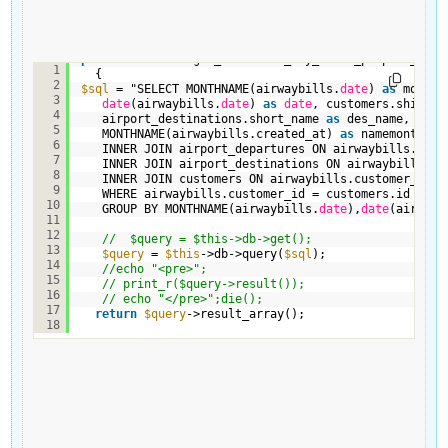
public
function
get_dashboard_day_total_prepaid_char
1
{
2
$sql
= "SELECT MONTHNAME(airwaybills.
date
) 
as
month,
3
date
(airwaybills.
date
) 
as
date
, customers.shipper
4
airport_destinations.short_name 
as
des_name, airw
5
MONTHNAME(airwaybills.created_at) 
as
namemonth fr
6
INNER JOIN airport_departures ON airwaybills.airp
7
INNER JOIN airport_destinations ON airwaybills.ai
8
INNER JOIN customers ON airwaybills.customer_id =
9
WHERE airwaybills.customer_id = customers.id 
10
GROUP BY MONTHNAME(airwaybills.
date
),
date
(airwayb
11
12
//  $query = $this->db->get();
13
$query
= 
$this
->db->query(
$sql
);
14
//echo "<pre>";
15
// print_r($query->result());
16
// echo "</pre>";die();
17
return
$query
->result_array();
18