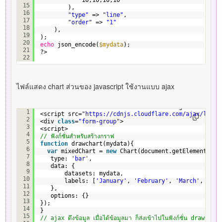
10,10,10,10
15
),
16
"type"
=> 
"line"
,
17
"order"
=> 
"1"
18
),    
19
);
20
echo
json_encode(
$mydata
);
21
?>
22
ไฟล์แสดง chart ส่วนของ javascript ใช้งานแบบ ajax
<canvas id=
"mixed-chart"
width=
"800"
height=
"450"
></
1
<script src=
"
https://cdnjs.cloudflare.com/ajax/libs/
2
<div 
class
=
"form-group"
>
3
<script>
4
// ฟังก์ชั่นสำหรับสร้างกราฟ
5
function
drawchart(mydata){
6
var
mixedChart = 
new
Chart(document.getElementById
7
type: 
'bar'
,
8
data: {
9
datasets: mydata,
10
labels: [
'January'
, 
'February'
, 
'March'
, 
'Apr
11
},
12
options: {}
13
});
14
}
15
// ajax ดึงข้อมูล เมื่อได้ข้อมูลมา ก็ส่งเข้าไปในฟังก์ชั่น drawchar