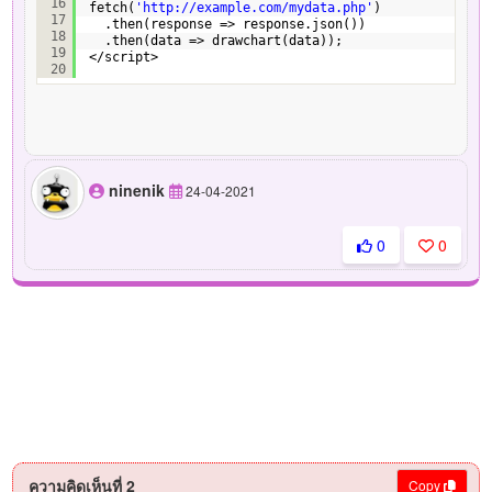
16
fetch(
'
http://example.com/mydata.php
'
)
17
.then(response => response.json())
18
.then(data => drawchart(data));
19
</script>
20
ninenik
24-04-2021
0
0
ความคิดเห็นที่ 2
Copy