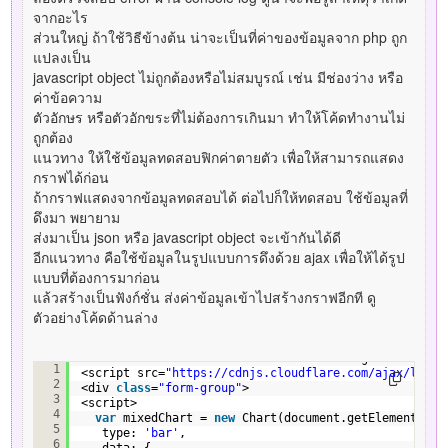
จากอะไร
ส่วนใหญ่ ถ้าใช้วิธีข้างต้น น่าจะเป็นที่ค่าของข้อมูลจาก php ถูก
แปลงเป็น
javascript object ไม่ถูกต้องหรือไม่สมบูรณ์ เช่น มีช่องว่าง หรือ
ค่าข้อความ
ตัวอักษร หรือตัวอักขระที่ไม่ต้องการเกินมา ทำให้โค้ดทำงานไม่
ถูกต้อง
แนวทาง ให้ใช้ข้อมูลทดสอบฟิกค่าตายตัว เพื่อให้สามารถแสดง
กราฟได้ก่อน
ถ้ากราฟแสดงจากข้อมูลทดสอบได้ ต่อไปก็ให้ทดสอบ ใช้ข้อมูลที่
ดึงมา พยายาม
ส่งมาเป็น json หรือ javascript object จะเข้ากันได้ดี
อีกแนวทาง คือใช้ข้อมูลในรูปแบบการดึงด้วย ajax เพื่อให้ได้รูป
แบบที่ต้องการมาก่อน
แล้วสร้างเป็นฟังก์ชั่น ส่งค่าข้อมูลเข้าไปสร้างกราฟอีกที ดู
ตัวอย่างโค้ดด้านล่าง
<canvas id=
"mixed-chart"
width=
"800"
height=
"450"
></
1
<script src=
"
https://cdnjs.cloudflare.com/ajax/libs/
2
<div 
class
=
"form-group"
>
3
<script>
4
var
mixedChart = 
new
Chart(document.getElementById
5
type: 
'bar'
,
6