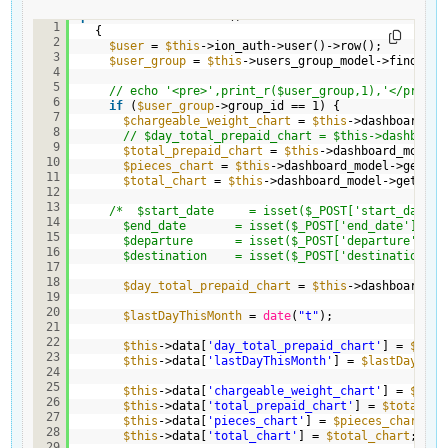
public
function
index()
1
{
2
$user
= 
$this
->ion_auth->user()->row();
3
$user_group
= 
$this
->users_group_model->find_use
4
5
// echo '<pre>',print_r($user_group,1),'</pre>';
6
if
(
$user_group
->group_id == 1) {
7
$chargeable_weight_chart
= 
$this
->dashboard_mo
8
// $day_total_prepaid_chart = $this->dashboard
9
$total_prepaid_chart
= 
$this
->dashboard_model-
10
$pieces_chart
= 
$this
->dashboard_model->get_da
11
$total_chart
= 
$this
->dashboard_model->get_das
12
13
/*  $start_date     = isset($_POST['start_date']
14
$end_date       = isset($_POST['end_date']) ? 
15
$departure      = isset($_POST['departure']) ?
16
$destination    = isset($_POST['destination'])
17
18
$day_total_prepaid_chart
= 
$this
->dashboard_mo
19
20
$lastDayThisMonth
= 
date
(
"t"
);
21
22
$this
->data[
'day_total_prepaid_chart'
] = 
$day_
23
$this
->data[
'lastDayThisMonth'
] = 
$lastDayThis
24
25
$this
->data[
'chargeable_weight_chart'
] = 
$char
26
$this
->data[
'total_prepaid_chart'
] = 
$total_pr
27
$this
->data[
'pieces_chart'
] = 
$pieces_chart
;
28
$this
->data[
'total_chart'
] = 
$total_chart
;
29