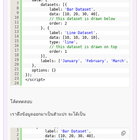
data: {
7
datasets: [{
8
label: 
'Bar Dataset'
,
9
data: [10, 20, 30, 40],
10
// this dataset is drawn below
11
order: 2
12
}, {
13
label: 
'Line Dataset'
,
14
data: [10, 10, 10, 10],
15
type: 
'line'
,
16
// this dataset is drawn on top
17
order: 1
18
}],
19
labels: [
'January'
, 
'February'
, 
'March'
, 
'Apr
20
},
21
options: {}
22
});
23
</script>
24
โค้ดทดสอบ
เราดึงข้อมูลออกมาเป็นตัวแปร จะได้เป็น
var
mydata = [{
1
label: 
'Bar Dataset'
,
2
data: [10, 20, 30, 40],
3