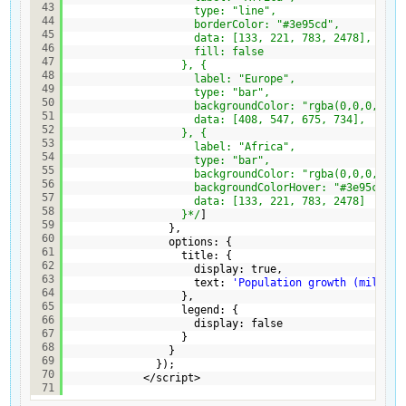
43
type: "line",
44
borderColor: "#3e95cd",
45
data: [133, 221, 783, 2478],
46
fill: false
47
}, {
48
label: "Europe",
49
type: "bar",
50
backgroundColor: "rgba(0,0,0,0.2)
51
data: [408, 547, 675, 734],
52
}, {
53
label: "Africa",
54
type: "bar",
55
backgroundColor: "rgba(0,0,0,0.2)
56
backgroundColorHover: "#3e95cd",
57
data: [133, 221, 783, 2478]
58
}*/
]
59
},
60
options: {
61
title: {
62
display: true,
63
text: 
'Population growth (million
64
},
65
legend: {
66
display: false
67
}
68
}
69
});
70
</script>
71