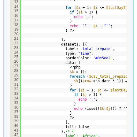
13
14
for
(
$i
= 1; 
$i
<= 
$lastDayThisMo
15
if
(
$i
> 1) {
16
echo
','
;
17
}
18
echo
"'"
. 
$i
. 
"'"
;
19
} ?>
20
21
],
22
datasets: [{
23
label: 
"total_prepaid"
,
24
type: 
"line"
,
25
borderColor: 
"#8e5ea2"
,
26
data: [
27
<?php
28
$k
= [];
29
foreach
(
$day_total_prepaid_cha
30
$k
[(
$row
->no_date * 1)] = 
$ro
31
}
32
for
(
$j
= 1; 
$j
<= 
$lastDayThis
33
if
(
$j
> 1) {
34
echo
','
;
35
}
36
echo
(isset(
$k
[
$j
])) ? 
"'"
. 
37
}
38
?>
39
],
40
fill: false
41
},
/* {
42
label: "Africa",