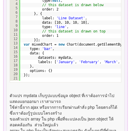
type:
null
,
4
// this dataset is drawn below
5
order: 2
6
}, {
7
label: 
'Line Dataset'
,
8
data: [10, 10, 10, 10],
9
type: 
'line'
,
10
// this dataset is drawn on top
11
order: 1
12
}];
13
var
mixedChart = 
new
Chart(document.getElementById(
"
14
type: 
'bar'
,
15
data: {
16
datasets: mydata,
17
labels: [
'January'
, 
'February'
, 
'March'
, 
'Apr
18
},
19
options: {}
20
});
21
ตัวแปร mydata เก็บรูปแบบข้อมูล object ที่เราต้องการนำไป
แสดงแยกออกมา เราสามารถ
ใช้ค่านี้จาก ajax หรือจากการเรียกผ่านคำสั่ง php โดยตรงก็ได้
ซึ่งเราต้องรู้รูปแบบโครงสร้าง
ของตัวแปร array ใน php เพื่อที่จะแปลงเป็น json object ให้
สอดคล้องกัน ส่วนใหญ่แล้ว
array ใน php ก็จะเป็นลักษณะสมมาตรกัน ดังนั้นกรณีที่ข้อมูล