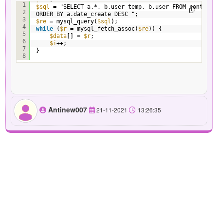
1
$sql
= "SELECT a.*, b.user_temp, b.user FROM content 
2
ORDER BY a.date_create DESC ";
3
$re
= mysql_query(
$sql
);
4
while
(
$r
= mysql_fetch_assoc(
$re
)) {
5
$data
[] = 
$r
;
6
$i
++;
7
} 
8
Antinew007
21-11-2021
13:26:35