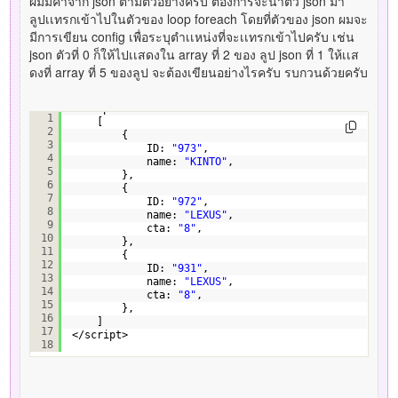
ผมมีค่าจาก json ตามตัวอย่างครับ ต้องการจะนำตัว json มา
ลูปเเทรกเข้าไปในตัวของ loop foreach โดยที่ตัวของ json ผมจะ
มีการเขียน config เพื่อระบุตำเเหน่งที่จะเเทรกเข้าไปครับ เช่น
json ตัวที่ 0 ก็ให้ไปเเสดงใน array ที่ 2 ของ ลูป json ที่ 1 ให้เเส
ดงที่ array ที่ 5 ของลูป จะต้องเขียนอย่างไรครับ รบกวนด้วยครับ
<script>
1
[
2
{
3
ID: 
"973"
,
4
name: 
"KINTO"
,
5
},
6
{
7
ID: 
"972"
,
8
name: 
"LEXUS"
,
9
cta: 
"8"
,
10
},
11
{
12
ID: 
"931"
,
13
name: 
"LEXUS"
,
14
cta: 
"8"
,
15
},
16
]
17
</script>
18
$i
=0;