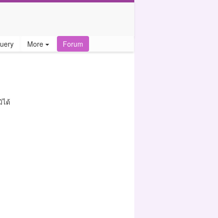
uery
More
Forum
ิได้