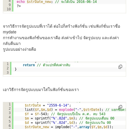
8
echo
$strDate_new
; 
// จะได้เป็น 2016-06-14
9
?>
10
จากวิธีการจัดรูปแบบที่เราได้ ต่อไปก็สร้างฟังก์ชั่น เช่นฟังก์ชั่นเราชื่อ
mydate
การทำงานของฟังก์ชั่นของเราคือ ส่งค่าเข้าไป จัดรูปแบบ และส่งค่า
กลับคืนมา
รูปแบบอย่างง่ายคือ
function
mydate(
// ตัวแปรที่รับค่า){
1
return
// ตัวแปรที่ส่งค่ากลับ   
2
}
3
เอาวิธีการจัดรูปแบบมาใส่ในฟังก์ชั่นของเรา
function
mydate(
// ตัวแปรที่รับค่า){
1
$strDate
= 
"2559-6-14"
;
2
list(
$Y
,
$m
,
$d
) = 
explode
(
"-"
,
$strDate
); 
// แยกข้อความ
3
$Y
= 
$Y
-543; 
// จัดรูปแบบปีเป็น ค.ศ. ลบ 543
4
$m
= sprintf(
"%'.02d"
,
$m
); 
// จัดรูปแบบเดือน 00
5
$d
= sprintf(
"%'.02d"
,
$d
); 
// จัดรูปแบบวัน 00
6
$strDate_new
= implode(
"-"
,
array
(
$Y
,
$m
,
$d
));