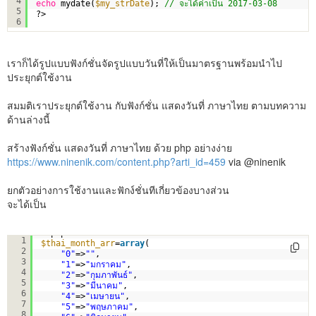
4
echo
mydate(
$my_strDate
); 
// จะได้ค่าเป็น 2017-03-08
5
?>
6
เราก็ได้รูปแบบฟังก์ชั่นจัดรูปแบบวันที่ให้เป็นมาตรฐานพร้อมนำไป
ประยุกต์ใช้งาน
สมมติเราประยุกต์ใช้งาน กับฟังก์ชั่น แสดงวันที่ ภาษาไทย ตามบทความ
ด้านล่างนี้
สร้างฟังก์ชั่น แสดงวันที่ ภาษาไทย ด้วย php อย่างง่าย
https://www.ninenik.com/content.php?arti_id=459
via @ninenik
ยกตัวอย่างการใช้งานและฟักง์ชั่นทีเกี่ยวข้องบางส่วน
จะได้เป็น
<?php
1
$thai_month_arr
=
array
(   
2
"0"
=>
""
,   
3
"1"
=>
"มกราคม"
,   
4
"2"
=>
"กุมภาพันธ์"
,   
5
"3"
=>
"มีนาคม"
,   
6
"4"
=>
"เมษายน"
,   
7
"5"
=>
"พฤษภาคม"
,   
8