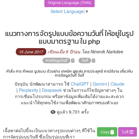
Original Language (THAI)
Select Language
▼
แนวทางการจัดรูปแบบข้อความวันที่ ให้อยู่ในรูป
แบบมาตรฐาน ใน php
เขียนเมื่อ 9 ปีก่อน
โดย Ninenik Narkdee
15 June 2017
การข้อมูลวันที่
วันที่
คำสั่ง การ กำหนด รูปแบบ ตัวอย่าง เทคนิค ลูกเล่น การประยุกต์ การใช้งาน เกี่ยวกับ
การข้อมูลวันที่ วันที่
ปัจจุบัน นักพัฒนาสามารถ ใช้
ChatGPT
|
Gemini
|
Claude
|
Perplexity
|
Deepseek
ช่วยในการแก้ไขปัญหาต่างๆ ใน
การเขียนโปรแกรม หรือหาข้อมูลเพิ่มเติมได้ง่ายและสะดวก
แนะนำให้ทุกคนใช้งานเพื่อพัฒนาศักยภาพของตัวเอง
ดูแล้ว 9,701 ครั้ง
เนื้อหาต่อไปนี้จะเป็นแนวทางรูปแบบต่างๆ ที่ใช้ใน
Copy
ไปที่
การจัดรูปแบบวันที่ ซึ่งเป็นรูปแบบที่เรา