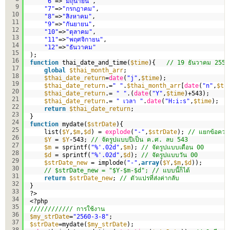
"6"
=>
"มิถุนายน"
,    
9
"7"
=>
"กรกฎาคม"
,   
10
"8"
=>
"สิงหาคม"
,   
11
"9"
=>
"กันยายน"
,   
12
"10"
=>
"ตุลาคม"
,   
13
"11"
=>
"พฤศจิกายน"
,   
14
"12"
=>
"ธันวาคม"
15
);    
16
function
thai_date_and_time(
$time
){   
// 19 ธันวาคม 2556
17
global
$thai_month_arr
;   
18
$thai_date_return
=
date
(
"j"
,
$time
);   
19
$thai_date_return
.=
" "
.
$thai_month_arr
[
date
(
"n"
,
$ti
20
$thai_date_return
.= 
" "
.(
date
(
"Y"
,
$time
)+543);   
21
$thai_date_return
.= 
" เวลา "
.
date
(
"H:i:s"
,
$time
);
22
return
$thai_date_return
;   
23
} 
24
function
mydate(
$strDate
){
25
list(
$Y
,
$m
,
$d
) = 
explode
(
"-"
,
$strDate
); 
// แยกข้อความ
26
$Y
= 
$Y
-543; 
// จัดรูปแบบปีเป็น ค.ศ. ลบ 543
27
$m
= sprintf(
"%'.02d"
,
$m
); 
// จัดรูปแบบเดือน 00
28
$d
= sprintf(
"%'.02d"
,
$d
); 
// จัดรูปแบบวัน 00
29
$strDate_new
= implode(
"-"
,
array
(
$Y
,
$m
,
$d
));
30
// $strDate_new = "$Y-$m-$d"; // แบบนี้ก็ได้
31
return
$strDate_new
; 
// ตัวแปรที่ส่งค่ากลับ   
32
}
33
?>
34
<?php
35
//////////// การใช้งาน
36
$my_strDate
=
"2560-3-8"
;
37
$strDate
=mydate(
$my_strDate
);
38