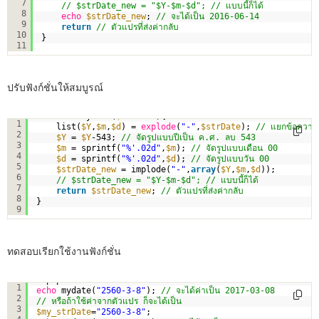
7
// $strDate_new = "$Y-$m-$d"; // แบบนี้ก็ได้
8
echo
$strDate_new
; 
// จะได้เป็น 2016-06-14    
9
return
// ตัวแปรที่ส่งค่ากลับ   
10
}
11
ปรับฟังก์ชั่นให้สมบูรณ์
function
mydate(
$strDate
){
1
list(
$Y
,
$m
,
$d
) = 
explode
(
"-"
,
$strDate
); 
// แยกข้อความด
2
$Y
= 
$Y
-543; 
// จัดรูปแบบปีเป็น ค.ศ. ลบ 543
3
$m
= sprintf(
"%'.02d"
,
$m
); 
// จัดรูปแบบเดือน 00
4
$d
= sprintf(
"%'.02d"
,
$d
); 
// จัดรูปแบบวัน 00
5
$strDate_new
= implode(
"-"
,
array
(
$Y
,
$m
,
$d
));
6
// $strDate_new = "$Y-$m-$d"; // แบบนี้ก็ได้
7
return
$strDate_new
; 
// ตัวแปรที่ส่งค่ากลับ   
8
}
9
ทดสอบเรียกใช้งานฟังก์ชั่น
<?php
1
echo
mydate(
"2560-3-8"
); 
// จะได้ค่าเป็น 2017-03-08
2
// หรือถ้าใช้ค่าจากตัวแปร ก็จะได้เป็น
3
$my_strDate
=
"2560-3-8"
;