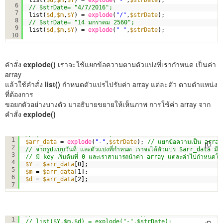
6
// $strDate= "4/7/2016";
7
list(
$d
,
$m
,
$Y
) = 
explode
(
"/"
,
$strDate
);
8
// $strDate= "14 มกราคม 2560"; 
9
list(
$d
,
$m
,
$Y
) = 
explode
(
" "
,
$strDate
);
10
คำสั่ง
explode()
เราจะใช้แยกข้อความตามตัวแบ่งที่เรากำหนด เป็นค่า
array
แล้วใช้คำสั่ง
list()
กำหนดตัวแปรไปรับค่า array แต่ละตัว ตามตำแหน่ง
ที่ต้องการ
ขอยกตัวอย่างบางตัว มาอธิบายขยายให้เห็นภาพ การใช้ค่า array จาก
คำสั่ง
explode()
// $strDate= "2559-6-14";
1
$arr_data
= 
explode
(
"-"
,
$strDate
); 
// แยกข้อความเป็น array
2
// จากรูปแบบวันที่ และตัวแบ่งที่กำหนด เราจะได้ตัวแปร $arr_data มีส
3
// มี key เริ่มต้นที่ 0 และเราสามารถนำค่า array แต่ละค่าไปกำหนดให้
4
$Y
= 
$arr_data
[0];
5
$m
= 
$arr_data
[1];
6
$d
= 
$arr_data
[2];
7
// ซึ่งวิธีข้างต้น เราสามารถใช้คำสั่ง list() แทนได้ ตามที่ได้กล่าวมา ดัง
1
// list($Y,$m,$d) = explode("-",$strDate);