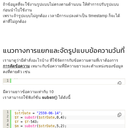
ถ้าข้อมูลที่จะใช้งานรูปแบบไม่ตรงตามด้านบน ให้ทำการปรับรูปแบบ
ก่อนนำไปใช้งาน
เพราะถ้ารูปแบบไม่ถูกต้อง เวลามีการแปลงค่าเป็น timestamp ก็จะได้
ค่าที่ไม่ถูกต้อง
แนวทางการแยกและจัดรูปแบบข้อความวันที่
เรามาดูว่ามีคำสั่งอะไรบ้าง ที่ใช้จัดการกับข้อความตามที่เราต้องการ
การคัดข้อความ
เหมาะกับข้อความที่มีความยาวและตำแหน่งของข้อมูล
คงที่ตายตัว เช่น
// 2559-06-14
1
มีความยาวข้อความเท่ากับ 10
เราสามารถใช้ฟังก์ชั่น
substr()
ได้ดังนี้
<?php
1
$strDate
= 
"2559-06-14"
;
2
$Y
= 
substr
(
$strDate
,0,4);
3
$Y
= 
$Y
-543;
4
$m
= 
substr
(
$strDate
,5,2);