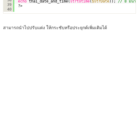
echo
thai_date_and_time(
strtotime
(
$strDate
)); 
// 8 มีนาค
39
?>
40
สามารถนำไปปรับแต่ง ให้กระชับหรือประยุกต์เพิ่มเติมได้