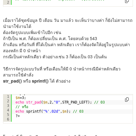
2
เมื่อเราได้ชุดข้อมูล ปี เดือน วัน มาแล้ว จะเห็นว่าบางค่า ก็ยังไม่สามารถ
นำมาใช้งานได้
ต้องจัดรูปแบบเพิ่มเข้าไปอีก เช่น
ถ้าปีเป็น พ.ศ. ก็ต้องเปลี่ยนเป็น ค.ศ. โดยลบด้วย 543
ถ้าเดือน หรือวันที่ ที่ได้เป็นค่า หลักเดียว เราก็ต้องจัดให้อยู่ในรูปแบบค่า
สองหลัก มี 0 นำหน้า
กรณีเป็นค่าหลักเดียว ตัวอย่างเช่น 3 ก็ต้องเป็น 03 เป็นต้น
วิธีการจัดรูปแบบวันที่ หรือเดือนให้มี 0 นำหน้ากรณีมีค่าหลักเดียว
สามารถใช้คำสั่ง
str_pad()
หรือ
sprintf()
ได้ ตัวอย่าง
<?php
1
$m
=3;
2
echo
str_pad
(
$m
,2,
"0"
,STR_PAD_LEFT); 
// 03
3
// หรือ 
4
echo
sprintf(
"%'.02d"
,
$m
); 
// 03
5
?>
6