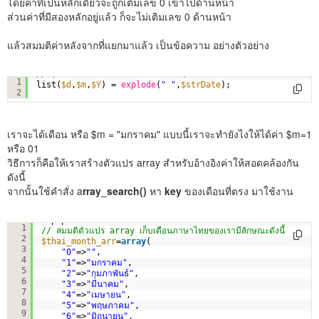
โดยค่าที่เป็นหลักเดียวจะถูกเติมเลข 0 เข้าไปด้านหน้า
ส่วนค่าที่มีสองหลักอยู่แล้ว ก็จะไม่เติมเลข 0 ด้านหน้า
แล้วสมมติค่าหลังจากที่แยกมาแล้ว เป็นข้อความ อย่างตัวอย่าง
// $strDate= "14 มกราคม 2560"; 
1
list(
$d
,
$m
,
$Y
) = 
explode
(
" "
,
$strDate
);
2
เราจะได้เดือน หรือ $m = "มกราคม" แบบนี้เราจะทำยังไงให้ได้ค่า $m=1
หรือ 01
วิธีการก็คือให้เราสร้างตัวแปร array สำหรับอ้างอิงค่าให้สอดคล้องกัน
ดังนี้
จากนั้นใช้คำสั่ง a
rray_search()
หา
key
ของเดือนที่ตรง มาใช้งาน
<?php
1
// สมมติตัวแปร array เก็บเดือนภาษาไทยของเรามีลักษณะดังนี้
2
$thai_month_arr
=
array
(   
3
"0"
=>
""
,   
4
"1"
=>
"มกราคม"
,   
5
"2"
=>
"กุมภาพันธ์"
,   
6
"3"
=>
"มีนาคม"
,   
7
"4"
=>
"เมษายน"
,   
8
"5"
=>
"พฤษภาคม"
,   
9
"6"
=>
"มิถุนายน"
,    