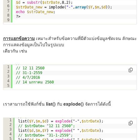
5
$d
= 
substr
(
$strDate
,8,2);
6
$strDate_new
= implode(
"-"
,
array
(
$Y
,
$m
,
$d
));
7
echo
$strDate_new
;
8
?>
9
การแยกข้อความ
เหมาะสำหรับข้อความที่มีตัวแบ่งข้อมูลชัดเจน ลักษณะ
การแสดงข้อมูลเป็นไปในรูปแบบ
เดียวกัน เช่น
// 2559-6-14
1
// 12 11 2560
2
// 31-1-2559
3
// 4/7/2016
4
// 14 มกราคม 2560
5
เราสามารถใช้ฟังก์ชั่น
list()
กับ
explode()
จัดการได้ดังนี้
// $strDate= "2559-6-14";
1
list(
$Y
,
$m
,
$d
) = 
explode
(
"-"
,
$strDate
);
2
// $strDate= "12 11 2560";
3
list(
$d
,
$m
,
$Y
) = 
explode
(
" "
,
$strDate
);
4
// $strDate= "31-1-2559";
5
list(
$d
,
$m
,
$Y
) = 
explode
(
"-"
,
$strDate
);