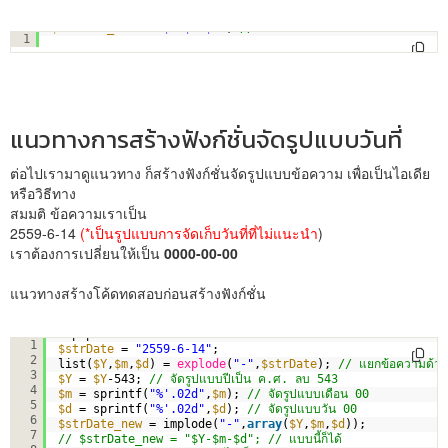
$strDate_new
= 
"$Y-$m-$d"
; 
// แบบนี้ก็ได้
1
แนวทางการสร้างฟังก์ชั่นจัดรูปแบบวันที่
ต่อไปเรามาดูแนวทาง ก็สร้างฟังก์ชั่นจัดรูปแบบข้อความ เพื่อเป็นไอเดีย
หรือวิธีทาง
สมมติ ข้อความเราเป็น
2559-6-14
(*เป็นรูปแบบการจัดเก็บวันที่ที่ไม่แนะนำ
)
เราต้องการเปลี่ยนให้เป็น
0000-00-00
แนวทางสร้างโค้ดทดสอบก่อนสร้างฟังก์ชั่น
<?php
1
$strDate
= 
"2559-6-14"
;
2
list(
$Y
,
$m
,
$d
) = 
explode
(
"-"
,
$strDate
); 
// แยกข้อความด้วย
3
$Y
= 
$Y
-543; 
// จัดรูปแบบปีเป็น ค.ศ. ลบ 543
4
$m
= sprintf(
"%'.02d"
,
$m
); 
// จัดรูปแบบเดือน 00
5
$d
= sprintf(
"%'.02d"
,
$d
); 
// จัดรูปแบบวัน 00
6
$strDate_new
= implode(
"-"
,
array
(
$Y
,
$m
,
$d
));
7
// $strDate_new = "$Y-$m-$d"; // แบบนี้ก็ได้