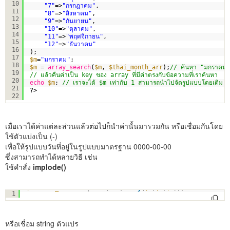
10
"7"
=>
"กรกฎาคม"
,   
11
"8"
=>
"สิงหาคม"
,   
12
"9"
=>
"กันยายน"
,   
13
"10"
=>
"ตุลาคม"
,   
14
"11"
=>
"พฤศจิกายน"
,   
15
"12"
=>
"ธันวาคม"
16
);   
17
$m
=
"มกราคม"
;
18
$m
= 
array_search
(
$m
, 
$thai_month_arr
);
// ค้นหา "มกราคม"
19
// แล้วคืนค่าเป็น key ของ array ที่มีค่าตรงกับข้อความที่เราค้นหา
20
echo
$m
; 
// เราจะได้ $m เท่ากับ 1 สามารถนำไปจัดรูปแบบโดยเติม 0 
21
?>
22
เมื่อเราได้ค่าแต่ละส่วนแล้วต่อไปก็นำค่านั้นมารวมกัน หรือเชื่อมกันโดย
ใช้ตัวแบ่งเป็น (-)
เพื่อให้รูปแบบวันที่อยู่ในรูปแบบมาตรฐาน 0000-00-00
ซึ่งสามารถทำได้หลายวิธี เช่น
ใช้คำสั่ง
implode()
$strDate_new
= implode(
"-"
,
array
(
$Y
,
$m
,
$d
));
1
หรือเชื่อม string ตัวแปร