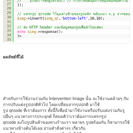
//    $font->angle(45); // การกำหนดมุมการหมุนของข้อความ
27
});
28
29
// แทรกรูป qrcode ไว้มุมล่างซ้ายของรูปหลัก ขยับแนว x,y จากขอบข
30
$img
->insert(
$img_qr
,
'bottom-left'
,10,10);
31
32
// ส่ง HTTP header และข้อมูลของรูปเพื่อนำไปแสดง
33
echo
$img
->response();
34
?>
35
ผลลัพธ์ที่ได้
สำหรับการใช้งานร่วมกับ Intervention Image นั้น จะใช้งานคล้ายๆ กับ
การปรับแต่งรูปปกติทั่วไป โดยเปลี่ยนจากรุปปกติ มาใช้
รูป qrcode ที่เราต้องการ ทั้งนี้ก็เพื่อนำมาใช้งานหรือปรับแต่งร่วมกับรู
ปอื่นๆ แนวทางการประยุกต์ ก็สมมติว่าเราต้องการแทรกรูป
qrcode ลงไปรูปสินค้าของทางร้านเรา หลายๆ รูปพร้อมกัน ก็สามารถใช้
แนวทางข้างต้นได้เลย อ่านคำสั่งต่างๆ เกี่ยวกับ