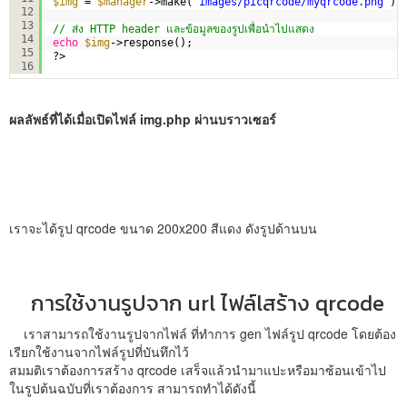
$img
= 
$manager
->make(
'images/picqrcode/myqrcode.png'
)-
12
13
// ส่ง HTTP header และข้อมูลของรูปเพื่อนำไปแสดง
14
echo
$img
->response();
15
?>
16
ผลลัพธ์ที่ได้เมื่อเปิดไฟล์ img.php ผ่านบราวเซอร์
เราจะได้รูป qrcode ขนาด 200x200 สีแดง ดังรูปด้านบน
การใช้งานรูปจาก url ไฟล์lสร้าง qrcode
เราสามารถใช้งานรูปจากไฟล์ ที่ทำการ gen ไฟล์รูป qrcode โดยต้อง
เรียกใช้งานจากไฟล์รูปที่บันทึกไว้
สมมติเราต้องการสร้าง qrcode เสร็จแล้วนำมาแปะหรือมาซ้อนเข้าไป
ในรูปต้นฉบับที่เราต้องการ สามารถทำได้ดังนี้