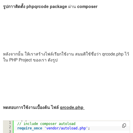
รูปกาาติดตั้ง phpqrcode package
ผ่าน
composer
หลังจากนั้น ให้เราสร้างไฟล์เรียกใช้งาน สมมติใช้ชื่อว่า qrcode.php ไว้
ใน PHP Project ของเรา ดังรูป
ทดสอบการใช้งานเบื้องต้น ไฟล์
qrcode.php
<?php
1
// include composer autoload
2
require_once
'vendor/autoload.php'
;
3