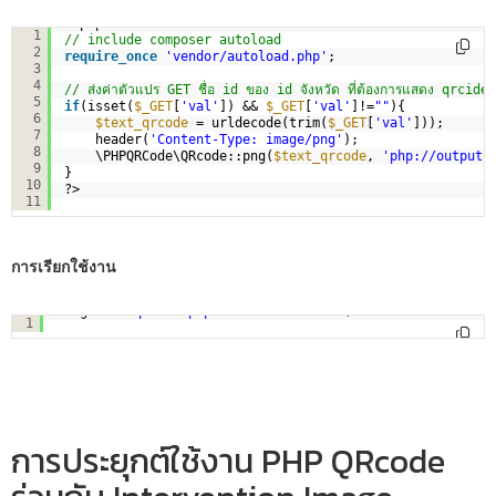
<?php
1
// include composer autoload
2
require_once
'vendor/autoload.php'
;
3
4
// ส่งค่าตัวแปร GET ชื่อ id ของ id จังหวัด ที่ต้องการแสดง qrcide
5
if
(isset(
$_GET
[
'val'
]) && 
$_GET
[
'val'
]!=
""
){
6
$text_qrcode
= urldecode(trim(
$_GET
[
'val'
]));
7
header(
'Content-Type: image/png'
);
8
\PHPQRCode\QRcode::png(
$text_qrcode
, 
'
php://output
'
9
}
10
?>
11
การเรียกใช้งาน
<img src=
"qrcode.php?val=<?=urlencode('ทดสอบ ข้อความเว้น ว
1
การประยุกต์ใช้งาน PHP QRcode