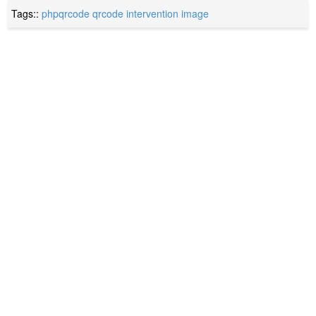
Tags::
phpqrcode
qrcode
intervention image