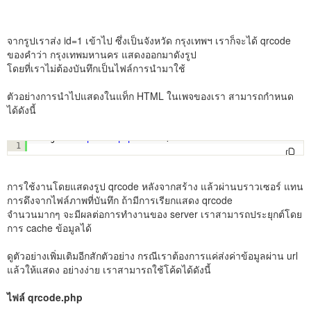
จากรูปเราส่ง id=1 เข้าไป ซึ่งเป็นจังหวัด กรุงเทพฯ เราก็จะได้ qrcode
ของคำว่า กรุงเทพมหานคร แสดงออกมาดังรูป
โดยที่เราไม่ต้องบันทึกเป็นไฟล์การนำมาใช้
ตัวอย่างการนำไปแสดงในแท็ก HTML ในเพจของเรา สามารถกำหนด
ได้ดังนี้
<img src=
"qrcode.php?id=1"
/>
1
การใช้งานโดยแสดงรูป qrcode หลังจากสร้าง แล้วผ่านบราวเซอร์ แทน
การดึงจากไฟล์ภาพที่บันทึก ถ้ามีการเรียกแสดง qrcode
จำนวนมากๆ จะมีผลต่อการทำงานของ server เราสามารถประยุกต์โดย
การ cache ข้อมูลได้
ดูตัวอย่างเพิ่มเติมอีกสักตัวอย่าง กรณีเราต้องการแค่ส่งค่าข้อมูลผ่าน url
แล้วให้แสดง อย่างง่าย เราสามารถใช้โค้ดได้ดังนี้
ไฟล์ qrcode.php