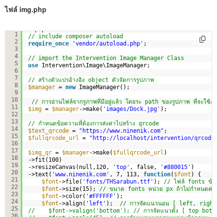
ไฟล์ img.php
<?php
1
// include composer autoload
2
require_once
'vendor/autoload.php'
;
3
4
// import the Intervention Image Manager Class
5
use
Intervention\Image\ImageManager;  
6
7
// สร้างตัวแปรอ้างอิง object ตัวจัดการรูปภาพ
8
$manager
= 
new
ImageManager();      
9
10
// การอ่านไฟล์จากรูภาพที่มีอยู่แล้ว โดยระ path ของรูปภาพ ที่จะใช้งาน
11
$img
= 
$manager
->make(
'images/Dock.jpg'
);
12
13
// กำหนดข้อความที่ต้องการส่งค่าไปสร้าง qrcode
14
$text_qrcode
= 
"
https://www.ninenik.com
"
;
15
$fullqrcode_url
= 
"
http://localhost/intervention/qrcode
16
17
$img_qr
= 
$manager
->make(
$fullqrcode_url
)
18
->fit(100)
19
->resizeCanvas(null,120, 
'top'
, false, 
'#880015'
)
20
->text(
'www.ninenik.com'
, 7, 113, 
function
(
$font
) {
21
$font
->file(
'fonts/THSarabun.ttf'
); 
// ไฟล์ fonts ข้
22
$font
->size(15); 
// ขนาด fonts หน่วย px ถ้าไม่กำหนดค่าเริ
23
$font
->color(
'#FFFFFF'
);
24
$font
->align(
'left'
);  
// การจัดแนวนอน [ left, right c
25
//    $font->valign('bottom'); // การจัดแนวตั้ง [ top bottom
26