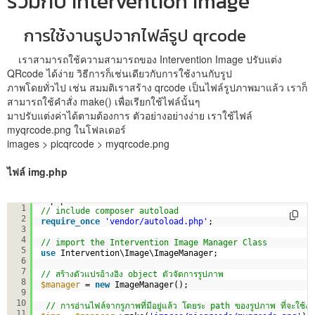
ร่วมกับ Intervention Image
การใช้งานรูปจากไฟล์รูป qrcode
เราสามารถใช้ความสามารถของ Intervention Image ปรับแต่ง
QRcode ได้ง่าย วิธีการก็เช่นเดียวกับการใช้งานกับรูป
ภาพโดยทั่วไป เช่น สมมติเราสร้าง qrcode เป็นไฟล์รูปภาพมาแล้ว เราก็
สามารถใช้คำสั่ง make() เพื่อเรียกใช้ไฟล์นั้นๆ
มาปรับแต่งค่าได้ตามต้องการ ตัวอย่างอย่างง่าย เราใช้ไฟล์
myqrcode.png ในโฟลเดอร์
images > picqrcode > myqrcode.png
ไฟล์ img.php
<?php
1
// include composer autoload
2
require_once
'vendor/autoload.php'
;
3
4
// import the Intervention Image Manager Class
5
use
Intervention\Image\ImageManager;  
6
7
// สร้างตัวแปรอ้างอิง object ตัวจัดการรูปภาพ
8
$manager
= 
new
ImageManager();      
9
10
// การอ่านไฟล์จากรูภาพที่มีอยู่แล้ว โดยระ path ของรูปภาพ ที่จะใช้งาน
11