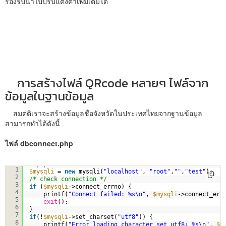
รองรับนำไปปรับแต่งค่าเพิ่มเติมได้
การสร้างไฟล์ QRcode หลายๆ ไฟล์จาก
ข้อมูลในฐานข้อมูล
สมตติเราจะสร้างข้อมูลชื่อจังหวัดในประเทศไทยจากฐานข้อมูล
สามารถทำได้ดังนี้
ไฟล์ dbconnect.php
<?php  
1
$mysqli
= 
new
mysqli(
"localhost"
, 
"root"
,
""
,
"test"
);  
2
/* check connection */
3
if
(
$mysqli
->connect_errno) {  
4
printf(
"Connect failed: %s\n"
, 
$mysqli
->connect_err
5
exit
();  
6
}  
7
if
(!
$mysqli
->set_charset(
"utf8"
)) {  
8
printf(
"Error loading character set utf8: %s\n"
, 
$m