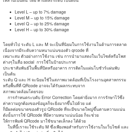
Level L – up to 7% damage
Level M – up to 15% damage
Level Q – up to 25% damage
Level H – up to 30% damage
โดยทั่วไป ระดับ L และ M จะเป็นที่นิยมในการใช้งานในด้านการตลาด
เนื่องจากมีระดับความหนาแน่นของตัว qrcode ที่
เหมาะสม ตัวอย่างการใช้งาน เช่น การนำมาแสดงในเว็บไซต์หรือโพส
ต่างๆในสื่อ social การใช้ในป้ายประกาศ
ประชาสัมพันธ์ในพื้นที่ปิดหรืออาคาร การติดในแผ่นโบชัวร์แผ่นพับ
เป็นต้น
ระดับ Q และ H จะนิยมใช้ในสภาพแวดล้อมที่เป็นโรงงานอุตสาหกรรม
หรือพื้นที่ที่ QRcode อาจจะได้รับผลกระทบจาก
สภาพแวดล้อมโดยรอบ
การกำหนดระบดับ Error Correction โดยค่ายิ่งมาก การรักษาไว้ซึ่ง
ค่าความถูกต้องของข้อมูลก็จะยิ่งมากขึ้นไปด้วย แต่
ก็มีผลต่อขนาดของตัวรูป QRcode ที่จะมีขนาดใหญ่ขึ้นตามความแน่น
ดังนั้นการใช้ QRcode ที่มีความหนาแน่นน้อย ก็จะช่่วย
ให้การพิมพ์ QRcode มาใช้ขนาดเล็กลง ได้ด้วย
ในที่นี้เราจะใช้ระดับ M ซึ่งเพียงพอสำหรับการใช้งานในเว็บไซต์ และ