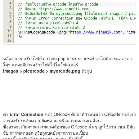
4
// เรียกใช้งานสร้าง qrcode โดยสร้าง qrcode 
5
// ข้อควม 
https://www.ninenik.com
6
// บันทึกเป็นไฟล์ ชื่อ myqrcode.png ไว้ในโฟลเดอร์ images / pi
7
// กำหนด Error Correction ของ QRcode เท่ากับ L  (มีค่า L,M
8
// กำหนด ขนาด pixel เท่ากับ 4
9
// กำหนดความหนาของกรอบ เท่ากับ 2
10
\PHPQRCode\QRcode::png(
"
https://www.ninenik.com
"
, 
"imag
11
?>
12
หลังจากเราเรียกไฟล์ qrcode.php ผ่านบราวเซอร์ จะไม่มีการแสดงค่า
ใดๆ แต่จะมีการสร้างไฟล์ไว้ในโฟลเดอร์
images > picqrcode > myqrcode.png
ดังรูป
ค่า
Error Correction
ของ QRcode คือค่าที่กำหนดว่า QRcode ของเรา
ว่ารองรับระดับความผิดพลาด หรือความคลาดเคลื่อน
ซึ่งอาจจะเกิดจากสภาพแวดล้อมของ QRcode นั้นๆ ถูกใช้งาน เช่น มีฝุ่น
จับ การหลุดลอก หรือถูกบดบังจากการปนเปื้อน
เหล่านี้เป็นต้น โดย ค่าแต่ละระดับ เป็นดังนี้