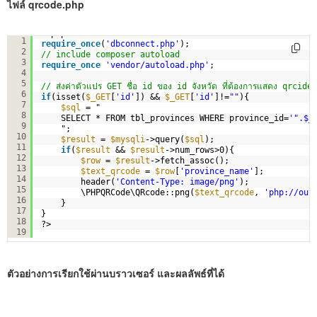
ไฟล์ qrcode.php
<?php
1
require_once
(
'dbconnect.php'
);
2
// include composer autoload
3
require_once
'vendor/autoload.php'
;
4
5
// ส่งค่าตัวแปร GET ชื่อ id ของ id จังหวัด ที่ต้องการแสดง qrcide
6
if
(isset(
$_GET
[
'id'
]) && 
$_GET
[
'id'
]!=
""
){
7
$sql
= "
8
SELECT * FROM tbl_provinces WHERE province_id=
'".$_
9
";
10
$result
= 
$mysqli
->query(
$sql
);
11
if
(
$result
&& 
$result
->num_rows>0){ 
12
$row
= 
$result
->fetch_assoc();   
13
$text_qrcode
= 
$row
[
'province_name'
];
14
header(
'Content-Type: image/png'
);
15
\PHPQRCode\QRcode::png(
$text_qrcode
, 
'
php://out
16
}
17
}
18
?>
19
ตัวอย่างการเรียกใช้ผ่านบราวเซอร์ และผลลัพธ์ที่ได้