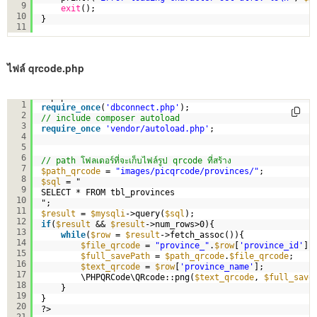
9
exit
();  
10
}
11
ไฟล์ qrcode.php
<?php
1
require_once
(
'dbconnect.php'
);
2
// include composer autoload
3
require_once
'vendor/autoload.php'
;
4
5
6
// path โฟลเดอร์ที่จะเก็บไฟล์รูป qrcode ที่สร้าง
7
$path_qrcode
= 
"images/picqrcode/provinces/"
;
8
$sql
= "
9
SELECT * FROM tbl_provinces
10
";
11
$result
= 
$mysqli
->query(
$sql
);
12
if
(
$result
&& 
$result
->num_rows>0){ 
13
while
(
$row
= 
$result
->fetch_assoc()){        
14
$file_qrcode
= 
"province_"
.
$row
[
'province_id'
].
15
$full_savePath
= 
$path_qrcode
.
$file_qrcode
;
16
$text_qrcode
= 
$row
[
'province_name'
];
17
\PHPQRCode\QRcode::png(
$text_qrcode
, 
$full_save
18
}
19
}
20
?>
21