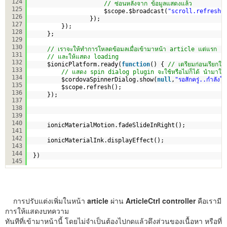
124
// ซ่อนหลังจาก ข้อมูลแสดงแล้ว
125
$scope.$broadcast(
"scroll.refreshC
126
});
127
});
128
};
129
130
// เราจะให้ทำการโหลดข้อมลเมื่อเข้ามาหน้า article แต่แรก
131
// และให้แสดง loading
132
$ionicPlatform.ready(
function
() { 
// เตรียมก่อนเรียกใช
133
// แสดง spin dialog plugin จะใช้หรือไม่ก็ได้ นำมาใช้เผื
134
$cordovaSpinnerDialog.show(
null
,
"รอสักครู่..กำลังโ
135
$scope.refresh();
136
});
137
138
139
140
ionicMaterialMotion.fadeSlideInRight();
141
142
ionicMaterialInk.displayEffect();
143
144
})
145
การปรับแต่งเพิ่มในหน้า
article
ผ่าน
ArticleCtrl
controller
คือเรามี
การให้แสดงบทความ
ทันทีที่เข้ามาหน้านี้ โดยไม่จำเป็นต้องไปกดแล้วดึงส่วนของเนื้อหา หรือที่