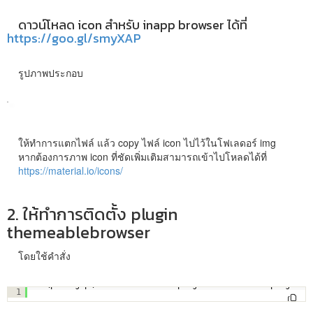
ดาวน์โหลด icon สำหรับ inapp browser ได้ที่
https://goo.gl/smyXAP
รูปภาพประกอบ
ให้ทำการแตกไฟล์ แล้ว copy ไฟล์ icon ไปไว้ในโฟเลดอร์ img
หากต้องการภาพ icon ที่ชัดเพิ่มเติมสามารถเข้าไปโหลดได้ที่
https://material.io/icons/
2. ให้ทำการติดตั้ง plugin
themeablebrowser
โดยใช้คำสั่ง
C:\phonegap\learn003>cordova plugin add cordova-plugin-t
1