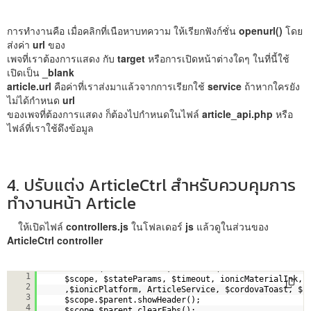
การทำงานคือ เมื่อคลิกที่เนือหาบทความ ให้เรียกฟังก์ชั่น
openurl()
โดย
ส่งค่า
url
ของ
เพจที่เราต้องการแสดง กับ
target
หรือการเปิดหน้าต่างใดๆ ในที่นี้ใช้
เปิดเป็น
_blank
article.url
คือค่าที่เราส่งมาแล้วจากการเรียกใช้
service
ถ้าหากใครยัง
ไม่ได้กำหนด
url
ของเพจที่ต้องการแสดง ก็ต้องไปกำหนดในไฟล์
article_api.php
หรือ
ไฟล์ที่เราใช้ดึงข้อมูล
4. ปรับแต่ง ArticleCtrl สำหรับควบคุมการ
ทำงานหน้า Article
ให้เปิดไฟล์
controllers.js
ในโฟลเดอร์
js
แล้วดูในส่วนของ
ArticleCtrl controller
.controller(
'ArticleCtrl'
, 
function
(
1
$scope, $stateParams, $timeout, ionicMaterialInk, 
2
,$ionicPlatform, ArticleService, $cordovaToast, $c
3
$scope.$parent.showHeader();
4
$scope.$parent.clearFabs();