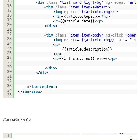
15
<
div
class
=
"list card light-bg"
ng-repeat
=
"arti
16
<
div
class
=
"item item-avatar"
>
17
<
img
ng-src
=
"{{article.img}}"
>
18
<
h2
>{{article.topic}}</
h2
>
19
<
p
>{{article.date}}</
p
>
20
</
div
>
21
22
<
div
class
=
"item item-body"
ng-click
=
"openu
23
<
img
ng-src
=
"{{article.img}}"
alt
=
""
st
24
<
p
>
25
{{article.description}}
26
</
p
>
27
<
p
>{{article.view}} views</
p
>
28
29
</
div
>
30
</
div
>
31
32
33
</
ion-content
>
34
</
ion-view
>
35
สังเกตที่บรรทัด
<
div
class
=
"item item-body"
ng-click
=
"openurl('{{article
1