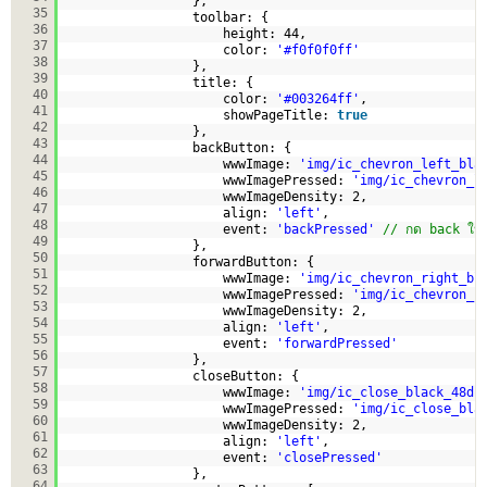
},
35
toolbar: {
36
height: 44,
37
color: 
'#f0f0f0ff'
38
},
39
title: {
40
color: 
'#003264ff'
,
41
showPageTitle: 
true
42
},
43
backButton: {
44
wwwImage: 
'img/ic_chevron_left_bla
45
wwwImagePressed: 
'img/ic_chevron_l
46
wwwImageDensity: 2,
47
align: 
'left'
,
48
event: 
'backPressed'
// กด back ให้
49
},
50
forwardButton: {
51
wwwImage: 
'img/ic_chevron_right_bl
52
wwwImagePressed: 
'img/ic_chevron_r
53
wwwImageDensity: 2,
54
align: 
'left'
,
55
event: 
'forwardPressed'
56
},
57
closeButton: {
58
wwwImage: 
'img/ic_close_black_48dp
59
wwwImagePressed: 
'img/ic_close_bla
60
wwwImageDensity: 2,
61
align: 
'left'
,
62
event: 
'closePressed'
63
},
64