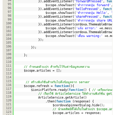
94
}).addEventListener(
'forwardPressed'
, 
func
95
$scope.showToast(
'ทำการกดปุ่ม forward'
, 
96
}).addEventListener(
'helloPressed'
, 
functi
97
$scope.showToast(
'ทำการกดปุ่ม Hello'
, 
'l
98
}).addEventListener(
'sharePressed'
, 
functi
99
$scope.showToast(
'ทำการกดปุ่ม share URL=
100
}).addEventListener(cordova.ThemeableBrows
101
$scope.showToast(
'แจ้ง error:'
+e.messa
102
}).addEventListener(cordova.ThemeableBrows
103
$scope.showToast(
'เตือน warning:'
+e.me
104
});
105
106
});
107
108
};
109
110
111
// กำหนดตัวแปร สำหรับไว้รับค่าข้อมูลบทความ
112
$scope.articles = [];
113
114
115
// สร้างฟังก์ชั่นสำหรับไปดึงข้อมูลจาก server
116
$scope.refresh = 
function
(){
117
$ionicPlatform.ready(
function
() { 
// เตรียมก่อนเร
118
// เรียกใช้ ArticleService ให้ทำงานฟังก์ชั่น get
119
ArticleService.getArticle()
120
.then(
function
(response) {
121
$cordovaSpinnerDialog.hide();
122
// นำผลลัพธ์ที่ได้เก็บในตัวแปร $scope.ar
123
$scope.articles = response;