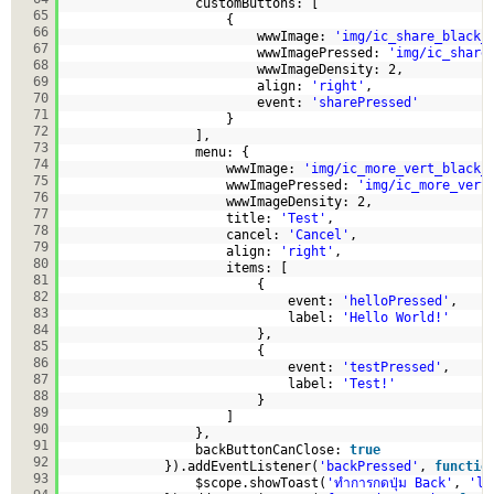
customButtons: [
65
{
66
wwwImage: 
'img/ic_share_black_
67
wwwImagePressed: 
'img/ic_share
68
wwwImageDensity: 2,
69
align: 
'right'
,
70
event: 
'sharePressed'
71
}
72
],
73
menu: {
74
wwwImage: 
'img/ic_more_vert_black_
75
wwwImagePressed: 
'img/ic_more_vert
76
wwwImageDensity: 2,
77
title: 
'Test'
,
78
cancel: 
'Cancel'
,
79
align: 
'right'
,
80
items: [
81
{
82
event: 
'helloPressed'
,
83
label: 
'Hello World!'
84
},
85
{
86
event: 
'testPressed'
,
87
label: 
'Test!'
88
}
89
]
90
},
91
backButtonCanClose: 
true
92
}).addEventListener(
'backPressed'
, 
functio
93
$scope.showToast(
'ทำการกดปุ่ม Back'
, 
'lo