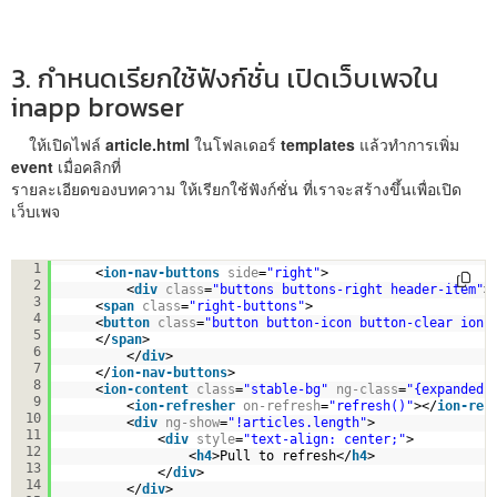
3. กำหนดเรียกใช้ฟังก์ชั่น เปิดเว็บเพจใน
inapp browser
ให้เปิดไฟล์
article.html
ในโฟลเดอร์
templates
แล้วทำการเพิ่ม
event
เมื่อคลิกที่
รายละเอียดของบทความ ให้เรียกใช้ฟังก์ชั่น ที่เราจะสร้างขึ้นเพื่อเปิด
เว็บเพจ
<
ion-view
view-title
=
"Article"
>
1
<
ion-nav-buttons
side
=
"right"
>
2
<
div
class
=
"buttons buttons-right header-item"
>
3
<
span
class
=
"right-buttons"
>
4
<
button
class
=
"button button-icon button-clear ion-
5
</
span
>
6
</
div
>
7
</
ion-nav-buttons
>
8
<
ion-content
class
=
"stable-bg"
ng-class
=
"{expanded:
9
<
ion-refresher
on-refresh
=
"refresh()"
></
ion-ref
10
<
div
ng-show
=
"!articles.length"
>
11
<
div
style
=
"text-align: center;"
>
12
<
h4
>Pull to refresh</
h4
>
13
</
div
>
14
</
div
>