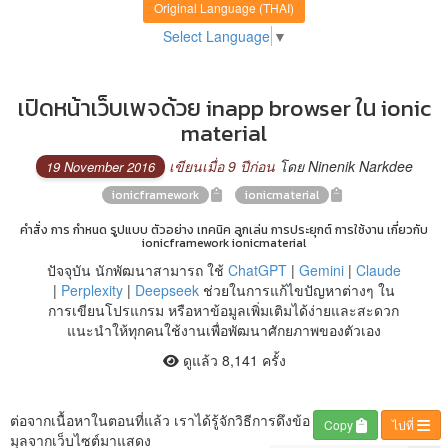
Original Language (THAI)
Select Language
▼
เปิดหน้าเว็บเพจด้วย inapp browser ใน ionic
material
เขียนเมื่อ 9 ปีก่อน
โดย Ninenik Narkdee
19 November 2016
ionicframework
ionicmaterial
คำสั่ง การ กำหนด รูปแบบ ตัวอย่าง เทคนิค ลูกเล่น การประยุกต์ การใช้งาน เกี่ยวกับ
ionicframework ionicmaterial
ปัจจุบัน นักพัฒนาสามารถ ใช้
ChatGPT
|
Gemini
|
Claude
|
Perplexity
|
Deepseek
ช่วยในการแก้ไขปัญหาต่างๆ ใน
การเขียนโปรแกรม หรือหาข้อมูลเพิ่มเติมได้ง่ายและสะดวก
แนะนำให้ทุกคนใช้งานเพื่อพัฒนาศักยภาพของตัวเอง
ดูแล้ว 8,141 ครั้ง
ต่อจากเนื้อหาในตอนที่แล้ว เราได้รู้จักวิธีการดึงข้อ
Copy
ไปที่
มุลจากเว็บไซต์มาแสดง