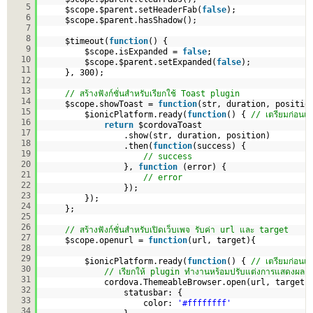
5
$scope.$parent.setHeaderFab(
false
);
6
$scope.$parent.hasShadow();
7
8
$timeout(
function
() {
9
$scope.isExpanded = 
false
;
10
$scope.$parent.setExpanded(
false
);
11
}, 300);
12
13
// สร้างฟังก์ชั่นสำหรับเรียกใช้ Toast plugin
14
$scope.showToast = 
function
(str, duration, positio
15
$ionicPlatform.ready(
function
() { 
// เตรียมก่อนเร
16
return
$cordovaToast
17
.show(str, duration, position)
18
.then(
function
(success) {
19
// success
20
}, 
function
(error) {
21
// error
22
});
23
});
24
};
25
26
// สร้างฟังก์ชั่นสำหรับเปิดเว็บเพจ รับค่า url และ target
27
$scope.openurl = 
function
(url, target){
28
29
$ionicPlatform.ready(
function
() { 
// เตรียมก่อนเร
30
// เรียกให้ plugin ทำงานหร้อมปรับแต่งการแสดงผล
31
cordova.ThemeableBrowser.open(url, target,
32
statusbar: {
33
color: 
'#ffffffff'
34