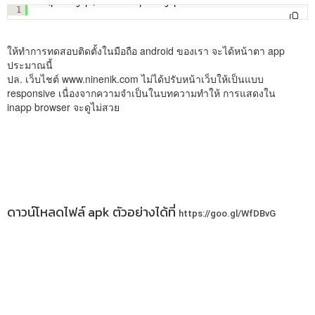
C:\phonegap\learn003>phonegap build android
1
ให้ทำการทดสอบติดตั้งในมือถือ android ของเรา จะได้หน้าตา app
ประมาณนี้
ปล. เว็บไชต์ www.ninenik.com ไม่ได้ปรับหน้าเว็บให้เป็นแบบ
responsive เนื่องจากความจำเป็นในบทความทำให้ การแสดงใน
inapp browser จะดูไม่สวย
ดาวน์โหลดไฟล์ apk ตัวอย่างได้ที่
https://goo.gl/WfDBvG