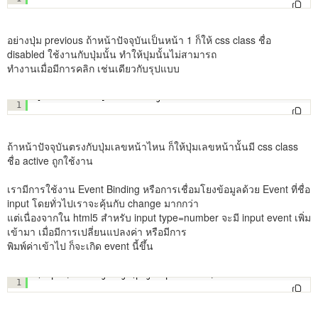
อย่างปุ่ม previous ถ้าหน้าปัจจุบันเป็นหน้า 1 ก็ให้ css class ชื่อ
disabled ใช้งานกับปุ่มนั้น ทำให้ปุมนั้นไม่สามารถ
ทำงานเมื่อมีการคลิก เช่นเดียวกับรุปแบบ
[class.active]="activePage==i"
1
ถ้าหน้าปัจจุบันตรงกับปุ่มเลขหน้าไหน ก็ให้ปุ่มเลขหน้านั้นมี css class
ชื่อ active ถูกใช้งาน
เรามีการใช้งาน Event Binding หรือการเชื่อมโยงข้อมูลด้วย Event ที่ชื่อ
input โดยทั่วไปเราจะคุ้นกับ change มากกว่า
แต่เนื่องจากใน html5 สำหรับ input type=number จะมี input event เพิ่ม
เข้ามา เมื่อมีการเปลี่ยนแปลงค่า หรือมีการ
พิมพ์ค่าเข้าไป ก็จะเกิด event นี้ขึ้น
(input)="changePage(pageInput.value)"
1