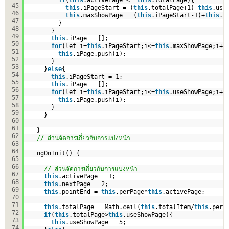
45
this
.iPageStart = (
this
.totalPage+1)-
this
.use
46
this
.maxShowPage = (
this
.iPageStart-1)+
this
.u
47
}
48
}
49
this
.iPage = [];
50
for
(let i=
this
.iPageStart;i<=
this
.maxShowPage;i++
51
this
.iPage.push(i);
52
}            
53
}
else
{
54
this
.iPageStart = 1;
55
this
.iPage = [];
56
for
(let i=
this
.iPageStart;i<=
this
.useShowPage;i++
57
this
.iPage.push(i);
58
}              
59
}   
60
61
}
62
// ส่วนจัดการเกี่ยวกับการแบ่งหน้า
63
64
ngOnInit() {
65
66
// ส่วนจัดการเกี่ยวกับการแบ่งหน้า
67
this
.activePage = 1;
68
this
.nextPage = 2;
69
this
.pointEnd = 
this
.perPage*
this
.activePage;
70
71
this
.totalPage = Math.ceil(
this
.totalItem/
this
.perP
72
if
(
this
.totalPage>
this
.useShowPage){
73
this
.useShowPage = 5;
74