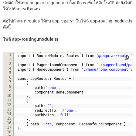
ปกติถ้าใช้งาน angular cli generate ก็จะมีการเพิ่มให้อัตโนมัติ ถ้ายังไม่มี
ให้ไปทำการเพิ่มก่อน
ต่อไปกำหนด routes ให้กับ app ของเรา ในไฟล์
app-routing.module.ts
ดังนี้
ไฟล์ app-routing.module.ts
import { NgModule } from 
'@angular/core'
;
1
import { RouterModule, Routes } from 
'@angular/router'
;
2
3
import { PagenofoundComponent } from 
'./pagenofound/pag
4
import { HomeComponent } from 
'./home/home.component'
;
5
6
const appRoutes: Routes = [
7
{
8
path:
'home'
,
9
component:HomeComponent
10
},
11
{
12
path: 
''
,
13
redirectTo: 
'/home'
,
14
pathMatch: 
'full'
15
},
16
{ path: 
'**'
, component: PagenofoundComponent }
17
];
18