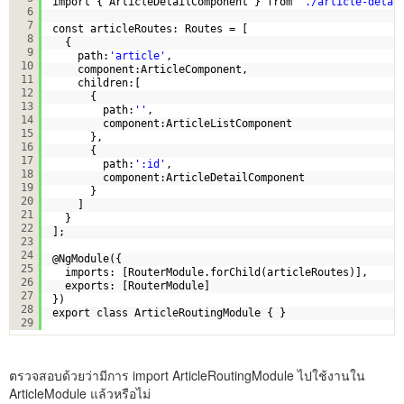
import { ArticleDetailComponent } from 
'./article-detai
6
7
const articleRoutes: Routes = [
8
{
9
path:
'article'
,
10
component:ArticleComponent,
11
children:[
12
{
13
path:
''
,
14
component:ArticleListComponent
15
},
16
{
17
path:
':id'
,
18
component:ArticleDetailComponent
19
}
20
]
21
}
22
];
23
24
@NgModule({
25
imports: [RouterModule.forChild(articleRoutes)],
26
exports: [RouterModule]
27
})
28
export class ArticleRoutingModule { }
29
ตรวจสอบด้วยว่ามีการ import ArticleRoutingModule ไปใช้งานใน
ArticleModule แล้วหรือไม่