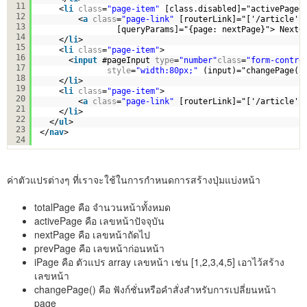
11
<
li
class
=
"page-item"
[class.disabled]="activePage=
12
<
a
class
=
"page-link"
[routerLink]="['/article']
13
[queryParams]="{page: nextPage}"> Next<
14
</
li
>
15
<
li
class
=
"page-item"
>
16
<
input
#pageInput 
type
=
"number"
class
=
"form-contro
17
style
=
"width:80px;"
(input)="changePage(p
18
</
li
>
19
<
li
class
=
"page-item"
> 
20
<
a
class
=
"page-link"
[routerLink]="['/article']
21
</
li
>
22
</
ul
>
23
</
nav
>
24
ค่าตัวแปรต่างๆ ที่เราจะใช้ในการกำหนดการสร้างปุ่มแบ่งหน้า
totalPage คือ จำนวนหน้าทั้งหมด
activePage คือ เลขหน้าปัจจุบัน
nextPage คือ เลขหน้าถัดไป
prevPage คือ เลขหน้าก่อนหน้า
iPage คือ ตัวแปร array เลขหน้า เช่น [1,2,3,4,5] เอาไว้สร้าง
เลขหน้า
changePage() คือ ฟังก์ชั่นหรือคำสั่งสำหรับการเปลี่ยนหน้า
page