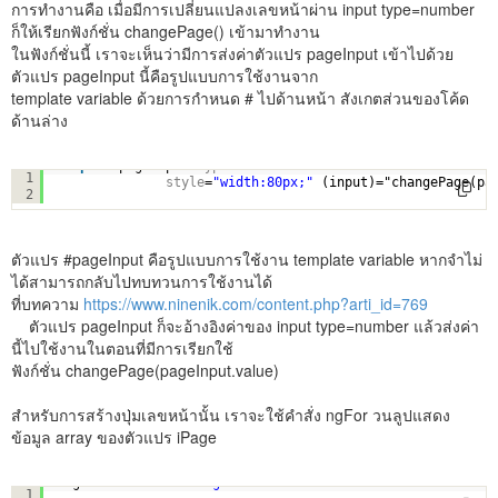
การทำงานคือ เมื่อมีการเปลี่ยนแปลงเลขหน้าผ่าน input type=number
ก็ให้เรียกฟังก์ชั่น changePage() เข้ามาทำงาน
ในฟังก์ชั่นนี้ เราจะเห็นว่ามีการส่งค่าตัวแปร pageInput เข้าไปด้วย
ตัวแปร pageInput นี้คือรูปแบบการใช้งานจาก
template variable ด้วยการกำหนด # ไปด้านหน้า สังเกตส่วนของโค้ด
ด้านล่าง
<
input
#pageInput 
type
=
"number"
class
=
"form-control"
min
=
1
style
=
"width:80px;"
(input)="changePage(pa
2
ตัวแปร #pageInput คือรูปแบบการใช้งาน template variable หากจำไม่
ได้สามารถกลับไปทบทวนการใช้งานได้
ที่บทความ
https://www.ninenik.com/content.php?arti_id=769
ตัวแปร pageInput ก็จะอ้างอิงค่าของ input type=number แล้วส่งค่า
นี้ไปใช้งานในตอนที่มีการเรียกใช้
ฟังก์ชั่น changePage(pageInput.value)
สำหรับการสร้างปุ่มเลขหน้านั้น เราจะใช้คำสั่ง ngFor วนลูปแสดง
ข้อมูล array ของตัวแปร iPage
*ngFor=
"let i of iPage"
1