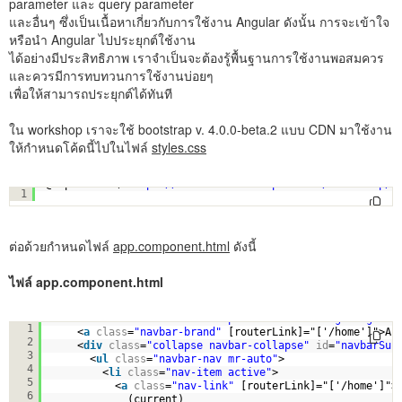
parameter และ query parameter
และอื่นๆ ซึ่งเป็นเนื้อหาเกี่ยวกับการใช้งาน Angular ดังนั้น การจะเข้าใจ
หรือนำ Angular ไปประยุกต์ใช้งาน
ได้อย่างมีประสิทธิภาพ เราจำเป็นจะต้องรู้พื้นฐานการใช้งานพอสมควร
และควรมีการทบทวนการใช้งานบ่อยๆ
เพื่อให้สามารถประยุกต์ได้ทันที
ใน workshop เราจะใช้ bootstrap v. 4.0.0-beta.2 แบบ CDN มาใช้งาน
ให้กำหนดโค้ดนี้ไปในไฟล์
styles.css
@import 
url
(
'
https://maxcdn.bootstrapcdn.com/bootstrap/4
1
ต่อด้วยกำหนดไฟล์
app.component.html
ดังนี้
ไฟล์ app.component.html
<
nav
class
=
"navbar navbar-expand-sm navbar-light bg-lig
1
<
a
class
=
"navbar-brand"
[routerLink]="['/home']">An
2
<
div
class
=
"collapse navbar-collapse"
id
=
"navbarSup
3
<
ul
class
=
"navbar-nav mr-auto"
>
4
<
li
class
=
"nav-item active"
>
5
<
a
class
=
"nav-link"
[routerLink]="['/home']">
6
(current)