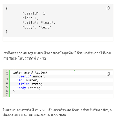
{

	"userId": 1,

	"id": 1,

	"title": "text",

	"body": "text"

}
เราจึงควรกำหนดรูปแบบหน้าตาของข้อมูลที่จะได้รับมาด้วยการใช้งาน
interface ในบรรทัดที่ 7 - 12
// กำหนด interface ให้สอดคล้องกับข้อมูลที่ส่งมา
1
interface Articles{
2
'userId'
:number,
3
'id'
:number,
4
'title'
:string,
5
'body'
:string  
6
}
7
ในส่วนของบรรทัดที่ 21 - 23 เป็นการกำหนดตัวแปรสำหรับรับค่าข้อมูล
ที่ส่งกลับมา และ url ของข้อมูล json data