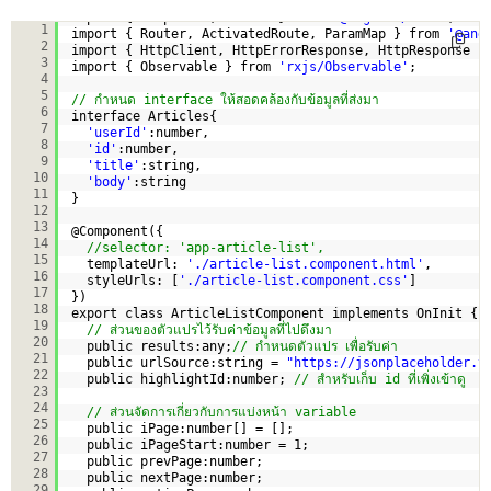
import { Component, OnInit } from 
'@angular/core'
;
1
import { Router, ActivatedRoute, ParamMap } from 
'@ang
2
import { HttpClient, HttpErrorResponse, HttpResponse }
3
import { Observable } from 
'rxjs/Observable'
;
4
5
// กำหนด interface ให้สอดคล้องกับข้อมูลที่ส่งมา
6
interface Articles{
7
'userId'
:number,
8
'id'
:number,
9
'title'
:string,
10
'body'
:string  
11
}
12
13
@Component({
14
//selector: 'app-article-list',
15
templateUrl: 
'./article-list.component.html'
,
16
styleUrls: [
'./article-list.component.css'
]
17
})
18
export class ArticleListComponent implements OnInit {
19
// ส่วนของตัวแปรไว้รับค่าข้อมูลที่ไปดึงมา
20
public results:any;
// กำหนดตัวแปร เพื่อรับค่า
21
public urlSource:string = 
"
https://jsonplaceholder.t
22
public highlightId:number; 
// สำหรับเก็บ id ที่เพิ่งเข้าดู
23
24
// ส่วนจัดการเกี่ยวกับการแบ่งหน้า variable
25
public iPage:number[] = [];
26
public iPageStart:number = 1;
27
public prevPage:number;
28
public nextPage:number;
29