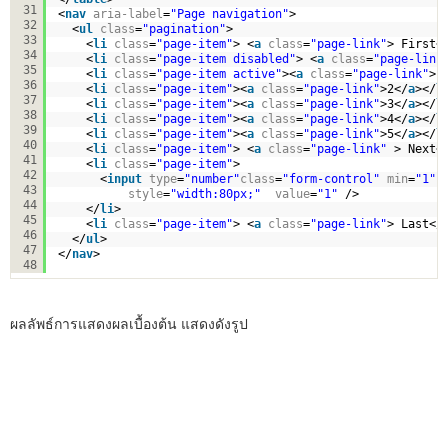
31
<
nav
aria-label
=
"Page navigation"
>
32
<
ul
class
=
"pagination"
>
33
<
li
class
=
"page-item"
> <
a
class
=
"page-link"
> First<
34
<
li
class
=
"page-item disabled"
> <
a
class
=
"page-link
35
<
li
class
=
"page-item active"
><
a
class
=
"page-link"
>1
36
<
li
class
=
"page-item"
><
a
class
=
"page-link"
>2</
a
></
l
37
<
li
class
=
"page-item"
><
a
class
=
"page-link"
>3</
a
></
l
38
<
li
class
=
"page-item"
><
a
class
=
"page-link"
>4</
a
></
l
39
<
li
class
=
"page-item"
><
a
class
=
"page-link"
>5</
a
></
l
40
<
li
class
=
"page-item"
> <
a
class
=
"page-link"
> Next<
41
<
li
class
=
"page-item"
>
42
<
input
type
=
"number"
class
=
"form-control"
min
=
"1"
43
style
=
"width:80px;"
value
=
"1"
/>
44
</
li
>
45
<
li
class
=
"page-item"
> <
a
class
=
"page-link"
> Last</
46
</
ul
>
47
</
nav
>
48
ผลลัพธ์การแสดงผลเบื้องต้น แสดงดังรูป