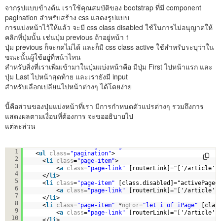
จากรูปแบบข้างต้น เราใช้คุณสมบัติของ bootstrap ที่มี component
pagination สำหรับสร้าง css แสดงรูปแบบ
การแบ่งหน้าไว้ให้แล้ว จะมี css class disabled ใช้ในการไม่อนุญาตให้
คลิกที่ปุ่มนั้น เช่นปุ่ม previous ถ้าอยู่หน้า 1
ปุ่ม previous ก็จะกดไม่ได้ และก็มี css class active ใช้สำหรับระบุว่าใน
ขณะนั้นผู้ใช้อยู่ที่หน้าไหน
สำหรับสิ่งที่เราเพิ่มเข้ามาในปุ่มแบ่งหน้าคือ มีปุ่ม First ไปหน้าแรก และ
ปุ่ม Last ไปหน้าสุดท้าย และเรายังมี input
สำหรับเลือกเปลียนไปหน้าต่างๆ ได้โดยง่าย
นี้คือส่วนของปุ่มแบ่งหน้าที่เรา มีการกำหนดตัวแปรต่างๆ รวมถึงการ
แสดงผลตามเงื่อนที่ต้องการ จะขออธิบายไป
แต่ละส่วน
<
nav
aria-label
=
"Page navigation"
>
1
<
ul
class
=
"pagination"
>
2
<
li
class
=
"page-item"
>
3
<
a
class
=
"page-link"
[routerLink]="['/article']
4
</
li
>
5
<
li
class
=
"page-item"
[class.disabled]="activePage=
6
<
a
class
=
"page-link"
[routerLink]="['/article']
7
</
li
>
8
<
li
class
=
"page-item"
*
ngFor
=
"let i of iPage"
[clas
9
<
a
class
=
"page-link"
[routerLink]="['/article']
10
</
li
>