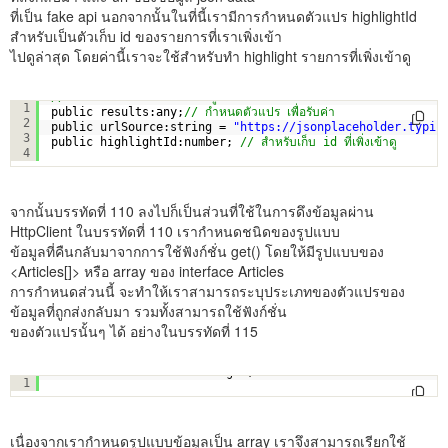
ที่เป็น fake api นอกจากนั้นในที่นี้เรามีการกำหนดตัวแปร highlightId
สำหรับเป็นตัวเก็บ id ของรายการที่เราเพิ่งเข้า
ไปดูล่าสุด โดยค่านี้เราจะใช้สำหรับทำ highlight รายการที่เพิ่งเข้าดู
// ส่วนของตัวแปรไว้รับค่าข้อมูลที่ไปดึงมา
1
public results:any;
// กำหนดตัวแปร เพื่อรับค่า
2
public urlSource:string = 
"
https://jsonplaceholder.typic
3
public highlightId:number; 
// สำหรับเก็บ id ที่เพิ่งเข้าดู
4
จากนั้นบรรทัดที่ 110 ลงไปก็เป็นส่วนที่ใช้ในการดึงข้อมูลผ่าน
HttpClient ในบรรทัดที่ 110 เรากำหนดชนิดของรูปแบบ
ข้อมูลที่คืนกลับมาจากการใช้ฟังก์ชั่น get() โดยให้มีรูปแบบของ
<Articles[]> หรือ array ของ interface Articles
การกำหนดส่วนนี้ จะทำให้เราสามารถระบุประเภทของตัวแปรของ
ข้อมูลที่ถูกส่งกลับมา รวมทั้งสามารถใช้ฟังก์ชั่น
ของตัวแปรนั้นๆ ได้ อย่างในบรรทัดที่ 115
this
.totalItem = data.length;
1
เนื่องจากเรากำหนดรูปแบบข้อมูลเป็น array เราจึงสามารถเรียกใช้