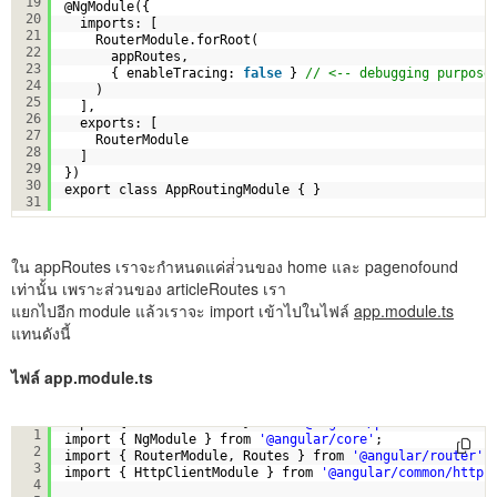
19
@NgModule({
20
imports: [
21
RouterModule.forRoot(
22
appRoutes,
23
{ enableTracing: 
false
} 
// <-- debugging purpose
24
)
25
], 
26
exports: [
27
RouterModule
28
]
29
})
30
export class AppRoutingModule { }
31
ใน appRoutes เราจะกำหนดแค่ส่่วนของ home และ pagenofound
เท่านั้น เพราะส่วนของ articleRoutes เรา
แยกไปอีก module แล้วเราจะ import เข้าไปในไฟล์
app.module.ts
แทนดังนี้
ไฟล์ app.module.ts
import { BrowserModule } from 
'@angular/platform-browse
1
import { NgModule } from 
'@angular/core'
;
2
import { RouterModule, Routes } from 
'@angular/router'
;
3
import { HttpClientModule } from 
'@angular/common/http'
4