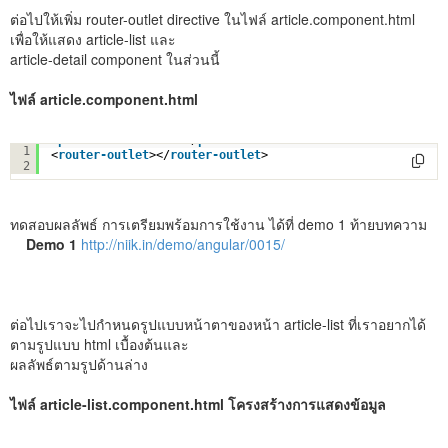
ต่อไปให้เพิ่ม router-outlet directive ในไฟล์ article.component.html
เพื่อให้แสดง article-list และ
article-detail component ในส่วนนี้
ไฟล์ article.component.html
<
p
>  article works!</
p
>
1
<
router-outlet
></
router-outlet
>
2
ทดสอบผลลัพธ์ การเตรียมพร้อมการใช้งาน ได้ที่ demo 1 ท้ายบทความ
Demo 1
http://niik.in/demo/angular/0015/
ต่อไปเราจะไปกำหนดรูปแบบหน้าตาของหน้า article-list ที่เราอยากได้
ตามรูปแบบ html เบื้องต้นและ
ผลลัพธ์ตามรูปด้านล่าง
ไฟล์ article-list.component.html โครงสร้างการแสดงข้อมูล
<
p
> article-list works! </
p
>