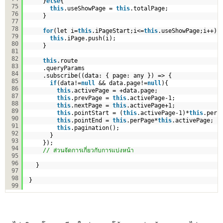
}
else
{
75
this
.useShowPage = 
this
.totalPage;
76
}
77
78
for
(let i=
this
.iPageStart;i<=
this
.useShowPage;i++){
79
this
.iPage.push(i);
80
}
81
82
this
.route
83
.queryParams
84
.subscribe((data: { page: any }) => {
85
if
(data!=
null
&& data.page!=
null
){
86
this
.activePage = +data.page;   
87
this
.prevPage = 
this
.activePage-1;
88
this
.nextPage = 
this
.activePage+1;   
89
this
.pointStart = (
this
.activePage-1)*
this
.perP
90
this
.pointEnd = 
this
.perPage*
this
.activePage;
91
this
.pagination();
92
}
93
});    
94
// ส่วนจัดการเกี่ยวกับการแบ่งหน้า
95
96
}
97
98
}
99