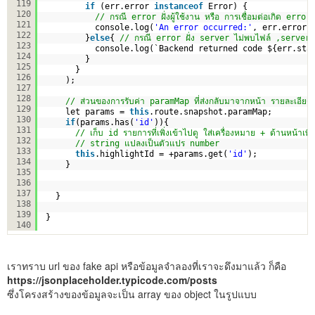
119
if
(err.error 
instanceof
Error) {
120
// กรณี error ฝั่งผู้ใช้งาน หรือ การเชื่อมต่อเกิด error 
121
console.log(
'An error occurred:'
, err.error.
122
}
else
{ 
// กรณี error ฝั่ง server ไม่พบไฟล์ ,server
123
console.log(`Backend returned code ${err.sta
124
}       
125
}
126
);    
127
128
// ส่วนของการรับค่า paramMap ที่ส่งกลับมาจากหน้า รายละเอียด
129
let params = 
this
.route.snapshot.paramMap;
130
if
(params.has(
'id'
)){
131
// เก็บ id รายการที่เพิ่งเข้าไปดู ใส่เครื่องหมาย + ด้านหน้าเพื่
132
// string แปลงเป็นตัวแปร number
133
this
.highlightId = +params.get(
'id'
);
134
}    
135
136
137
}
138
139
}
140
เราทราบ url ของ fake api หรือข้อมูลจำลองที่เราจะดึงมาแล้ว ก็คือ
https://jsonplaceholder.typicode.com/posts
ซึ่งโครงสร้างของข้อมูลจะเป็น array ของ object ในรูปแบบ