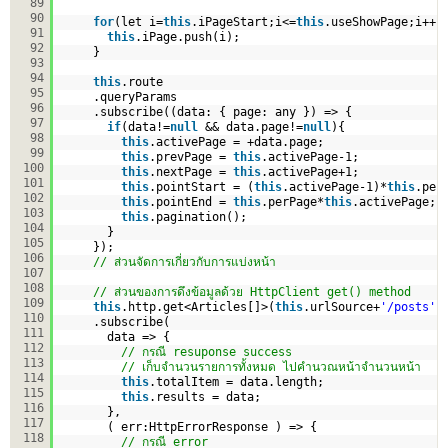
89
90
for
(let i=
this
.iPageStart;i<=
this
.useShowPage;i++)
91
this
.iPage.push(i);
92
}
93
94
this
.route
95
.queryParams
96
.subscribe((data: { page: any }) => {
97
if
(data!=
null
&& data.page!=
null
){
98
this
.activePage = +data.page;   
99
this
.prevPage = 
this
.activePage-1;
100
this
.nextPage = 
this
.activePage+1;   
101
this
.pointStart = (
this
.activePage-1)*
this
.per
102
this
.pointEnd = 
this
.perPage*
this
.activePage;
103
this
.pagination();
104
}
105
});    
106
// ส่วนจัดการเกี่ยวกับการแบ่งหน้า
107
108
// ส่วนของการดึงข้อมูลด้วย HttpClient get() method
109
this
.http.get<Articles[]>(
this
.urlSource+
'/posts'
)
110
.subscribe(
111
data => {
112
// กรณี resuponse success
113
// เก็บจำนวนรายการทั้งหมด ไปคำนวณหน้าจำนวนหน้า
114
this
.totalItem = data.length; 
115
this
.results = data;
116
},
117
( err:HttpErrorResponse ) => {
118
// กรณี error