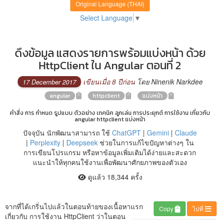
Original Language (THAI)
Select Language
▼
ดึงข้อมูล แสดงรายการพร้อมแบ่งหน้า ด้วย
HttpClient ใน Angular ตอนที่ 2
เขียนเมื่อ 8 ปีก่อน
โดย Ninenik Narkdee
17 December 2017
angular
httpclient
แบ่งหน้า
คำสั่ง การ กำหนด รูปแบบ ตัวอย่าง เทคนิค ลูกเล่น การประยุกต์ การใช้งาน เกี่ยวกับ
angular httpclient แบ่งหน้า
ปัจจุบัน นักพัฒนาสามารถ ใช้
ChatGPT
|
Gemini
|
Claude
|
Perplexity
|
Deepseek
ช่วยในการแก้ไขปัญหาต่างๆ ใน
การเขียนโปรแกรม หรือหาข้อมูลเพิ่มเติมได้ง่ายและสะดวก
แนะนำให้ทุกคนใช้งานเพื่อพัฒนาศักยภาพของตัวเอง
ดูแล้ว 18,344 ครั้ง
จากที่ได้เกริ่นไปแล้วในตอนท้ายของเนื้อหาแรก
Copy
ไปที่
เกี่ยวกับ การใช้งาน HttpClient ว่าในตอน