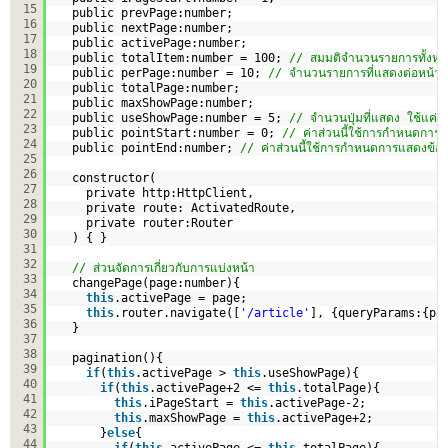
15
public prevPage:number;
16
public nextPage:number;
17
public activePage:number;
18
public totalItem:number = 100; 
// สมมติจำนวนรายการทั้งหมดเ
19
public perPage:number = 10; 
// จำนวนรายการที่แสดงต่อหน้า
20
public totalPage:number;
21
public maxShowPage:number;
22
public useShowPage:number = 5; 
// จำนวนปุ่มที่แสดง ใช้แค่ 5
23
public pointStart:number = 0; 
// ค่าส่วนนี้ใช้การกำหนดการแ
24
public pointEnd:number; 
// ค่าส่วนนี้ใช้การกำหนดการแสดงข้อม
25
26
constructor(
27
private http:HttpClient,
28
private route: ActivatedRoute,
29
private router:Router
30
) { }  
31
32
// ส่วนจัดการเกี่ยวกับการแบ่งหน้า
33
changePage(page:number){
34
this
.activePage = page;
35
this
.router.navigate([
'/article'
], {queryParams:{pa
36
}
37
38
pagination(){
39
if
(
this
.activePage > 
this
.useShowPage){
40
if
(
this
.activePage+2 <= 
this
.totalPage){
41
this
.iPageStart = 
this
.activePage-2;
42
this
.maxShowPage = 
this
.activePage+2;
43
}
else
{
44
if
(
this
.activePage <= 
this
.totalPage){