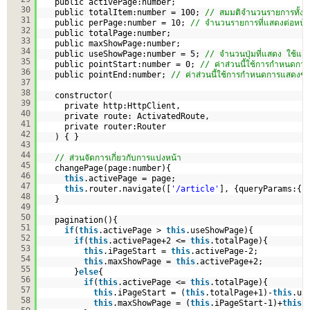
public activePage:number;
30
public totalItem:number = 100; 
// สมมติจำนวนรายการทั้งหมด
31
public perPage:number = 10; 
// จำนวนรายการที่แสดงต่อหน้า
32
public totalPage:number;
33
public maxShowPage:number;
34
public useShowPage:number = 5; 
// จำนวนปุ่มที่แสดง ใช้แค่ 
35
public pointStart:number = 0; 
// ค่าส่วนนี้ใช้การกำหนดการ
36
public pointEnd:number; 
// ค่าส่วนนี้ใช้การกำหนดการแสดงข้อ
37
38
constructor(
39
private http:HttpClient,
40
private route: ActivatedRoute,
41
private router:Router
42
) { }  
43
44
// ส่วนจัดการเกี่ยวกับการแบ่งหน้า
45
changePage(page:number){
46
this
.activePage = page;
47
this
.router.navigate([
'/article'
], {queryParams:{p
48
}
49
50
pagination(){
51
if
(
this
.activePage > 
this
.useShowPage){
52
if
(
this
.activePage+2 <= 
this
.totalPage){
53
this
.iPageStart = 
this
.activePage-2;
54
this
.maxShowPage = 
this
.activePage+2;
55
}
else
{
56
if
(
this
.activePage <= 
this
.totalPage){
57
this
.iPageStart = (
this
.totalPage+1)-
this
.us
58
this
.maxShowPage = (
this
.iPageStart-1)+
this
.