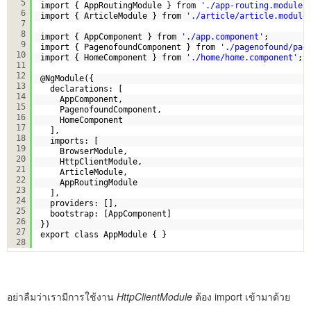
5
import { AppRoutingModule } from 
'./app-routing.module'
6
import { ArticleModule } from 
'./article/article.module
7
8
import { AppComponent } from 
'./app.component'
;
9
import { PagenofoundComponent } from 
'./pagenofound/pag
10
import { HomeComponent } from 
'./home/home.component'
;
11
12
@NgModule({
13
declarations: [
14
AppComponent,
15
PagenofoundComponent,
16
HomeComponent
17
],
18
imports: [
19
BrowserModule,
20
HttpClientModule,
21
ArticleModule,
22
AppRoutingModule
23
],
24
providers: [],
25
bootstrap: [AppComponent]
26
})
27
export class AppModule { }
28
อย่าลืมว่าเรามีการใช้งาน
HttpClientModule
ต้อง import เข้ามาด้วย