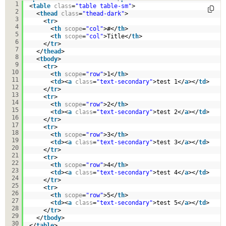
1
<
table
class
=
"table table-sm"
>
2
<
thead
class
=
"thead-dark"
>
3
<
tr
>
4
<
th
scope
=
"col"
>#</
th
>
5
<
th
scope
=
"col"
>Title</
th
>
6
</
tr
>
7
</
thead
>
8
<
tbody
>
9
<
tr
>
10
<
th
scope
=
"row"
>1</
th
>
11
<
td
><
a
class
=
"text-secondary"
>test 1</
a
></
td
>
12
</
tr
>
13
<
tr
>
14
<
th
scope
=
"row"
>2</
th
>
15
<
td
><
a
class
=
"text-secondary"
>test 2</
a
></
td
>
16
</
tr
>
17
<
tr
>
18
<
th
scope
=
"row"
>3</
th
>
19
<
td
><
a
class
=
"text-secondary"
>test 3</
a
></
td
>
20
</
tr
>
21
<
tr
>
22
<
th
scope
=
"row"
>4</
th
>
23
<
td
><
a
class
=
"text-secondary"
>test 4</
a
></
td
>
24
</
tr
>
25
<
tr
>
26
<
th
scope
=
"row"
>5</
th
>
27
<
td
><
a
class
=
"text-secondary"
>test 5</
a
></
td
>
28
</
tr
>
29
</
tbody
>
30
</
table
>