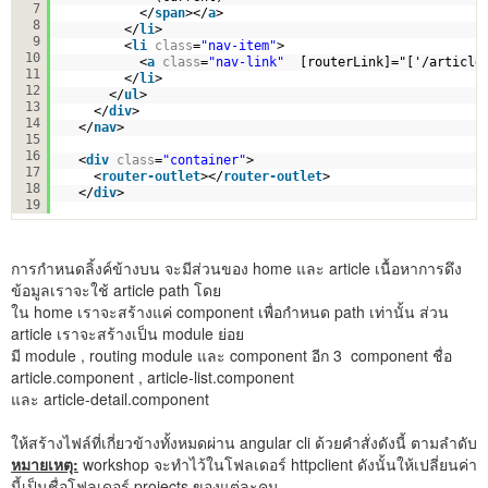
7
</
span
></
a
>
8
</
li
>
9
<
li
class
=
"nav-item"
>
10
<
a
class
=
"nav-link"
[routerLink]="['/article
11
</
li
>
12
</
ul
>
13
</
div
>
14
</
nav
>
15
16
<
div
class
=
"container"
>
17
<
router-outlet
></
router-outlet
>
18
</
div
>
19
การกำหนดลิ้งค์ข้างบน จะมีส่วนของ home และ article เนื้อหาการดึง
ข้อมูลเราจะใช้ article path โดย
ใน home เราจะสร้างแค่ component เพื่อกำหนด path เท่านั้น ส่วน
article เราจะสร้างเป็น module ย่อย
มี module , routing module และ component อีก 3 component ชื่อ
article.component , article-list.component
และ article-detail.component
ให้สร้างไฟล์ที่เกี่ยวข้างทั้งหมดผ่าน angular cli ด้วยคำสั่งดังนี้ ตามลำดับ
หมายเหตุ:
workshop จะทำไว้ในโฟลเดอร์ httpclient ดังนั้นให้เปลี่ยนค่า
นี้เป็นชื่อโฟลเดอร์ projects ของแต่ละคน