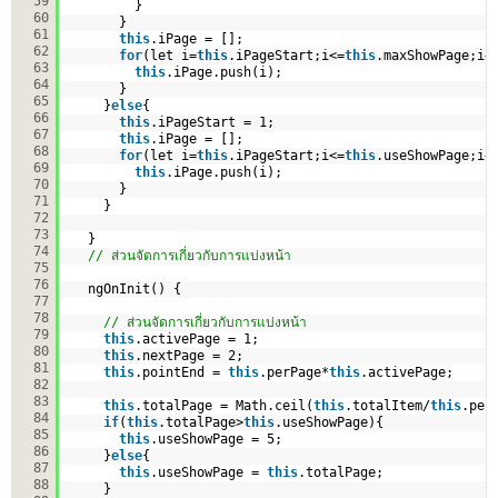
59
}
60
}
61
this
.iPage = [];
62
for
(let i=
this
.iPageStart;i<=
this
.maxShowPage;i+
63
this
.iPage.push(i);
64
}            
65
}
else
{
66
this
.iPageStart = 1;
67
this
.iPage = [];
68
for
(let i=
this
.iPageStart;i<=
this
.useShowPage;i+
69
this
.iPage.push(i);
70
}              
71
}   
72
73
}
74
// ส่วนจัดการเกี่ยวกับการแบ่งหน้า
75
76
ngOnInit() {
77
78
// ส่วนจัดการเกี่ยวกับการแบ่งหน้า
79
this
.activePage = 1;
80
this
.nextPage = 2;
81
this
.pointEnd = 
this
.perPage*
this
.activePage;
82
83
this
.totalPage = Math.ceil(
this
.totalItem/
this
.per
84
if
(
this
.totalPage>
this
.useShowPage){
85
this
.useShowPage = 5;
86
}
else
{
87
this
.useShowPage = 
this
.totalPage;
88
}