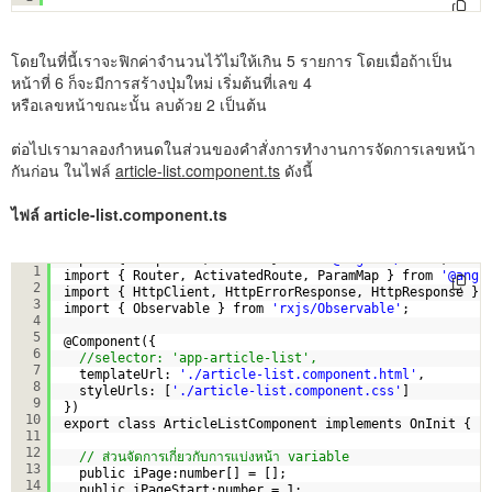
โดยในที่นี้เราจะฟิกค่าจำนวนไว้ไม่ให้เกิน 5 รายการ โดยเมื่อถ้าเป็น
หน้าที่ 6 ก็จะมีการสร้างปุ่มใหม่ เริ่มต้นที่เลข 4
หรือเลขหน้าขณะนั้น ลบด้วย 2 เป็นต้น
ต่อไปเรามาลองกำหนดในส่วนของคำสั่งการทำงานการจัดการเลขหน้า
กันก่อน ในไฟล์
article-list.component.ts
ดังนี้
ไฟล์ article-list.component.ts
import { Component, OnInit } from 
'@angular/core'
;
1
import { Router, ActivatedRoute, ParamMap } from 
'@angu
2
import { HttpClient, HttpErrorResponse, HttpResponse } 
3
import { Observable } from 
'rxjs/Observable'
;
4
5
@Component({
6
//selector: 'app-article-list',
7
templateUrl: 
'./article-list.component.html'
,
8
styleUrls: [
'./article-list.component.css'
]
9
})
10
export class ArticleListComponent implements OnInit {
11
12
// ส่วนจัดการเกี่ยวกับการแบ่งหน้า variable
13
public iPage:number[] = [];
14
public iPageStart:number = 1;