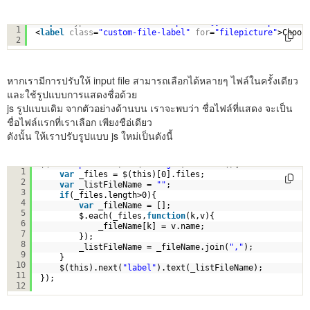
<
input
type
=
"file"
name
=
"filepicture[]"
id
=
"filepicture"
1
<
label
class
=
"custom-file-label"
for
=
"filepicture"
>Choos
2
หากเรามีการปรับให้ input file สามารถเลือกได้หลายๆ ไฟล์ในครั้งเดียว
และใช้รูปแบบการแสดงชื่อด้วย
js รูปแบบเดิม จากตัวอย่างด้านบน เราจะพบว่า ชื่อไฟล์ที่แสดง จะเป็น
ชื่อไฟล์แรกที่เราเลือก เพียงชือ่เดียว
ดังนั้น ให้เราปรับรูปแบบ js ใหม่เป็นดังนี้
$(
"#filepicture"
).on(
"change"
,
function
(){
1
var
_files = $(this)[0].files;
2
var
_listFileName = 
""
;
3
if
(_files.length>0){
4
var
_fileName = [];
5
$.each(_files,
function
(k,v){
6
_fileName[k] = v.name;
7
});
8
_listFileName = _fileName.join(
","
);
9
}
10
$(this).next(
"label"
).text(_listFileName);
11
});
12