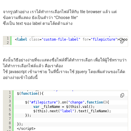
จากรูปตัวอย่าง เราได้ทำการเลือกไฟล์ให้กับ file browser แล้ว แต่
ข้อความที่แสดง ยังเป็นคำว่า "Choose file"
ซึ่งเป็น text ของ label ตามโค้ดด้านล่าง
<
input
type
=
"file"
name
=
"filepicture"
id
=
"filepicture"
c
1
<
label
class
=
"custom-file-label"
for
=
"filepicture"
>Choos
2
ดังนั้นวิธีอย่างง่ายที่จะแสดงชื่อไฟล์ที่ได้ทำการเลือก เพื่อให้ผู้ใช้ทราบว่า
ได้ทำการเลือกไฟล์แล้ว คือเราต้อง
ใช้ javascript เข้ามาช่วย ในที่นี้เราจะใช้ jquery โดยเพิ่มส่วนของโค้ด
อย่างง่ายเข้าไปดังนี้
<script type=
"text/javascript"
>
1
$(
function
(){
2
3
$(
"#filepicture"
).on(
"change"
,
function
(){
4
var
_fileName = $(this).val();
5
$(this).next(
"label"
).text(_fileName);
6
});
7
8
});
9
</script>