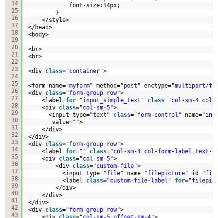
14
font-size:14px;
15
}    
16
</style>
17
</head>
18
<body>
19
20
<br>
21
<br>
22
23
<div 
class
=
"container"
>
24
25
<form name=
"myform"
method=
"post"
enctype=
"multipart/fo
26
<div 
class
=
"form-group row"
>
27
<label 
for
=
"input_simple_text"
class
=
"col-sm-4 col-
28
<div 
class
=
"col-sm-5"
>
29
<input type=
"text"
class
=
"form-control"
name=
"inp
30
value=
""
>
31
</div>
32
</div>    
33
<div 
class
=
"form-group row"
>
34
<label 
for
=
""
class
=
"col-sm-4 col-form-label text-r
35
<div 
class
=
"col-sm-5"
>
36
<div 
class
=
"custom-file"
>
37
<input type=
"file"
name=
"filepicture"
id=
"fil
38
<label 
class
=
"custom-file-label"
for
=
"filepic
39
</div>
40
</div>
41
</div>   
42
<div 
class
=
"form-group row"
>
43
<div 
class
=
"col-sm-5 offset-sm-4"
>