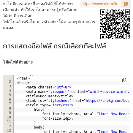
จะไม่มีการแสดงชื่อของไฟล์ ที่ได้ทำการ
เลือกแล้ว ทำให้เราไม่สามารถรู้หรือสังเกต
ได้ว่า มีการเลือก
ไฟล์ไปแล้วหรือไม่ มาดูตัวอย่างโค้ด และรูปแบบการ
แสดง
การแสดงชื่อไฟล์ กรณีเลือกทีละไฟล์
โค้ดไฟล์ตัวอย่าง
<!doctype html>
1
<html>
2
<head>
3
<meta charset=
"utf-8"
>
4
<meta name=
"viewport"
content=
"width=device-width, 
5
<title>Document</title> 
6
<link rel=
"stylesheet"
href=
"
https://unpkg.com/boot
7
<style type=
"text/css"
>
8
html{
9
font-family:tahoma, Arial,
"Times New Roman"
10
font-size:14px;
11
}
12
body{
13
font-family:tahoma, Arial,
"Times New Roman"