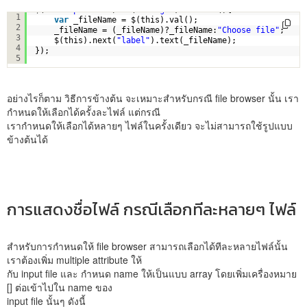
$(
"#filepicture"
).on(
"change"
,
function
(){
1
var
_fileName = $(this).val();
2
_fileName = (_fileName)?_fileName:
"Choose file"
;
3
$(this).next(
"label"
).text(_fileName);
4
});
5
อย่างไรก็ตาม วิธีการข้างต้น จะเหมาะสำหรับกรณี file browser นั้น เรา
กำหนดให้เลือกได้ครั้งละไฟล์ แต่กรณี
เรากำหนดให้เลือกได้หลายๆ ไฟล์ในครั้งเดียว จะไม่สามารถใช้รูปแบบ
ข้างต้นได้
การแสดงชื่อไฟล์ กรณีเลือกทีละหลายๆ ไฟล์
สำหรับการกำหนดให้ file browser สามารถเลือกได้ทีละหลายไฟล์นั้น
เราต้องเพิ่ม multiple attribute ให้
กับ input file และ กำหนด name ให้เป็นแบบ array โดยเพิ่มเครื่องหมาย
[] ต่อเข้าไปใน name ของ
input file นั้นๆ ดังนี้