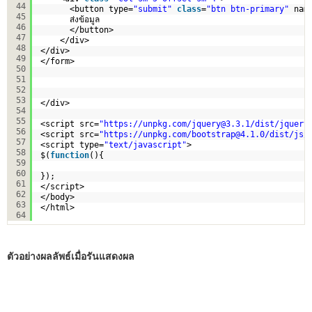
44
<button type=
"submit"
class
=
"btn btn-primary"
nam
45
ส่งข้อมูล
46
</button>
47
</div>
48
</div>
49
</form>
50
51
52
53
</div>
54
55
<script src=
"
https://unpkg.com/jquery@3.3.1/dist/jquery
56
<script src=
"
https://unpkg.com/bootstrap@4.1.0/dist/js/
57
<script type=
"text/javascript"
>
58
$(
function
(){
59
60
});
61
</script>
62
</body>
63
</html>
64
ตัวอย่างผลลัพธ์เมื่อรันแสดงผล