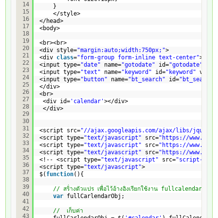
14
}        
15
</style>
16
</head>
17
<body>
18
19
<br><br>
20
<div style=
"margin:auto;width:750px;"
>
21
<div 
class
=
"form-group form-inline text-center"
>
22
<input type=
"date"
name=
"gotodate"
id=
"gotodate"
cla
23
<input type=
"text"
name=
"keyword"
id=
"keyword"
value
24
<input type=
"button"
name=
"bt_search"
id=
"bt_search"
25
</div>
26
<br>
27
<div id=
'calendar'
></div>
28
</div>
29
30
31
<script src=
"//ajax.googleapis.com/ajax/libs/jquery/
32
<script type=
"text/javascript"
src=
"
https://www.nine
33
<script type=
"text/javascript"
src=
"
https://www.nine
34
<script type=
"text/javascript"
src=
"
https://www.nine
35
<!-- <script type=
"text/javascript"
src=
"script-3.6.
36
<script type=
"text/javascript"
>  
37
$(
function
(){
38
39
// สร้่างตัวแปร เพื่อไว้อ้างอิงเรียกใช้งาน fullcalendar
40
var
fullCarlendarObj;
41
42
//  เก็บค่า 
43
fullCarlendarObj = $(
'#calendar'
).fullCalendar({