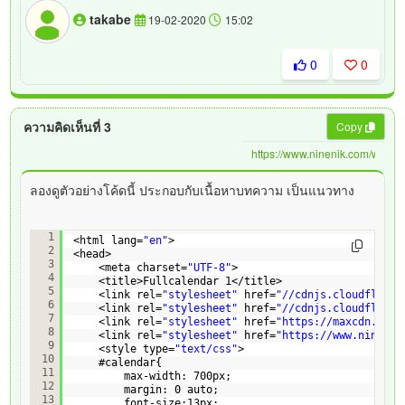
takabe
19-02-2020
15:02
0
0
ความคิดเห็นที่ 3
Copy
ลองดูตัวอย่างโค้ดนี้ ประกอบกับเนื้อหาบทความ เป็นแนวทาง
<!DOCTYPE html>
1
<html lang=
"en"
>
2
<head>
3
<meta charset=
"UTF-8"
>
4
<title>Fullcalendar 1</title>
5
<link rel=
"stylesheet"
href=
"//cdnjs.cloudflare.
6
<link rel=
"stylesheet"
href=
"//cdnjs.cloudflare.
7
<link rel=
"stylesheet"
href=
"
https://maxcdn.boot
8
<link rel=
"stylesheet"
href=
"
https://www.ninenik
9
<style type=
"text/css"
>
10
#calendar{
11
max-width: 700px;
12
margin: 0 auto;
13
font-size:13px;