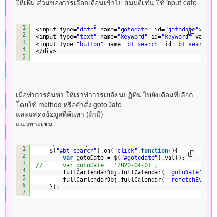
ให้เพิ่ม ส่วนของการเลือกเดือนเข้าไป สมมติเช่น ใช้ input date
<div 
class
=
"form-group form-inline text-center"
>
1
<input type=
"date"
name=
"gotodate"
id=
"gotodate"
>
2
<input type=
"text"
name=
"keyword"
id=
"keyword"
value=
3
<input type=
"button"
name=
"bt_search"
id=
"bt_search"
4
</div>
5
เมื่อทำการค้นหา ให้เราทำการเปลี่ยนปฏิทิน ไปยังเดือนที่เลือก
โดยใช้ method หรือคำสั่ง gotoDate
และแสดงข้อมูลที่ค้นหา (ถ้ามี)
แนวทางเช่น
// เมื่อคลิกที่ปุ่มค้นหา
1
$(
"#bt_search"
).on(
"click"
,
function
(){
2
var
gotoDate = $(
"#gotodate"
).val();
3
//      var gotoDate = '2020-04-01';
4
fullCarlendarObj.fullCalendar( 
'gotoDate'
, 
ne
5
fullCarlendarObj.fullCalendar( 
'refetchEvents
6
});
7