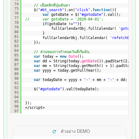
74
// เมื่อคลิกที่ปุ่มค้นหา
75
$(
"#bt_search"
).on(
"click"
,
function
(){
76
var
gotoDate = $(
"#gotodate"
).val();
77
//      var gotoDate = '2020-04-01';
78
if
(gotoDate !=
""
){
79
fullCarlendarObj.fullCalendar( 
'gotoDate
80
}
81
fullCarlendarObj.fullCalendar( 
'refetchEvent
82
});  
83
84
// ส่วนของการกำหนดวันที่เริ่มต้น
85
var
today = 
new
Date
();
86
var
dd = String(today.
getDate
()).padStart(2, 
'0'
87
var
mm = String(today.getMonth() + 1).padStart(2
88
var
yyyy = today.getFullYear(); 
89
90
var
todayDate = yyyy + 
'-'
+ mm + 
'-'
+ dd;
91
92
$(
"#gotodate"
).val(todayDate);
93
94
95
});        
96
</script>
97
ตัวอย่าง DEMO