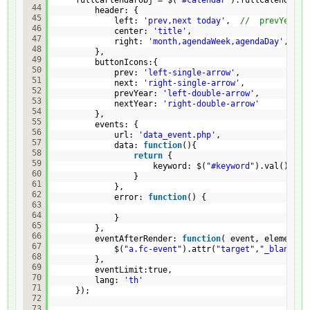
44
header: {
45
left: 
'prev,next today'
,  
//  prevYear n
46
center: 
'title'
,
47
right: 
'month,agendaWeek,agendaDay'
,
48
},  
49
buttonIcons:{
50
prev: 
'left-single-arrow'
,
51
next: 
'right-single-arrow'
,
52
prevYear: 
'left-double-arrow'
,
53
nextYear: 
'right-double-arrow'
54
},       
55
events: {
56
url: 
'data_event.php'
,
57
data: 
function
(){
58
return
{
59
keyword: $(
"#keyword"
).val()
60
}
61
},
62
error: 
function
() {
63
64
}
65
},    
66
eventAfterRender: 
function
( event, element, 
67
$(
"a.fc-event"
).attr(
"target"
,
"_blank"
);
68
},
69
eventLimit:true,
70
lang: 
'th'
71
});
72
73