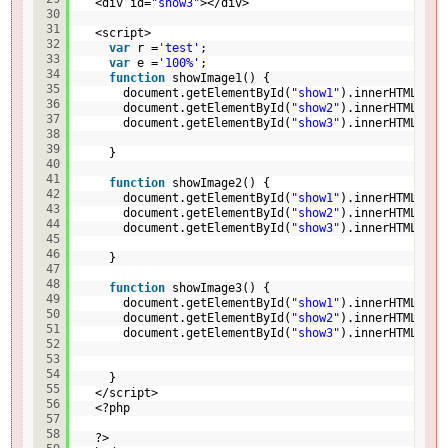
<div id=
"show3"
></div>
30
31
<script>
32
var
r =
'test'
;
33
var
e =
'100%'
;
34
function
showImage1() {
35
document.getElementById(
"show1"
).innerHTML = 
'
36
document.getElementById(
"show2"
).innerHTML = 
'
37
document.getElementById(
"show3"
).innerHTML = 
'
38
39
}
40
41
function
showImage2() {
42
document.getElementById(
"show1"
).innerHTML = 
'
43
document.getElementById(
"show2"
).innerHTML = 
'
44
document.getElementById(
"show3"
).innerHTML = 
'
45
46
}
47
48
function
showImage3() {
49
document.getElementById(
"show1"
).innerHTML = 
'
50
document.getElementById(
"show2"
).innerHTML = 
'
51
document.getElementById(
"show3"
).innerHTML = 
'
52
53
54
}
55
</script>
56
<?php 
57
58
?>