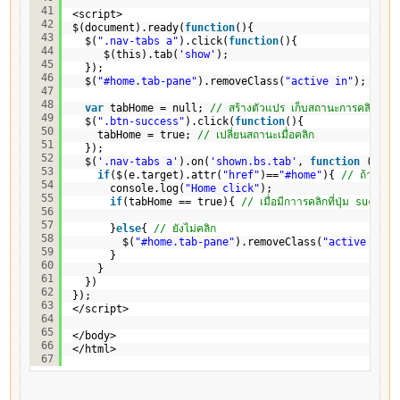
41
<script>
42
$(document).ready(
function
(){
43
$(
".nav-tabs a"
).click(
function
(){
44
$(this).tab(
'show'
);
45
});
46
$(
"#home.tab-pane"
).removeClass(
"active in"
); 
// เร
47
48
var
tabHome = null; 
// สร้างตัวแปร เก็บสถานะการคลิกที่ปุ่ม
49
$(
".btn-success"
).click(
function
(){
50
tabHome = true; 
// เปลี่ยนสถานะเมื่อคลิก
51
});
52
$(
'.nav-tabs a'
).on(
'shown.bs.tab'
, 
function
(e) {
53
if
($(e.target).attr(
"href"
)==
"#home"
){ 
// ถ้าเป็นข
54
console.log(
"Home click"
);
55
if
(tabHome == true){ 
// เมื่อมีกาารคลิกที่ปุ่ม success
56
57
}
else
{ 
// ยังไม่คลิก
58
$(
"#home.tab-pane"
).removeClass(
"active in"
)
59
}      
60
}
61
})  
62
});
63
</script>
64
65
</body>
66
</html>
67