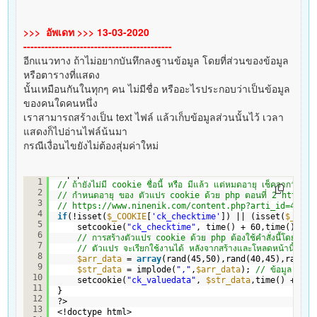
>>> อัพเดท >>> 13-03-2020
------------------------------------------
อีกแนวทาง ถ้าไม่อยากบันทึกลงฐานข้อมูล โดยที่ส่วนของข้อมูล
หรือตารางที่แสดง
นั้นเหมือนกันในทุกๆ คน ไม่มีชื่อ หรืออะไรประกอบว่าเป็นข้อมูล
ของคนใดคนหนึ่ง
เราสามารถสร้างเป็น text ไฟล์ แล้วเก็บข้อมูลส่วนนั้นไว้ เวลา
แสดงก็ไปอ่านไฟล์น้นมา
กรณีเงื่อนไขยังไม่ต้องสุ่มค่าใหม่
<?php
1
// ถ้ายังไม่มี cookie ชื่อนี้ หรือ มีแล้ว แต่หมดอายุ เช็คจากวันที่ข
2
// กำหนดอายุ ของ ตัวแปร cookie ด้วย php ตอนที่ 2 
https:/
3
// 
https://www.ninenik.com/content.php?arti_id=445
 v
4
if
(!isset(
$_COOKIE
[
'ck_checktime'
]) || (isset(
$_COOK
5
setcookie(
"ck_checktime"
, time() + 60,time() + 6
6
// การสร้างตัวแปร cookie ด้วย php ต้องใช้คำสั่งนี้โดยห้าม
7
// ตัวแปร จะเรียกใช้งานได้ หลังจากสร้างและโหลดหน้านี้ใหม่อ
8
$arr_data
= 
array
(rand(45,50),rand(40,45),rand(3
9
$str_data
= implode(
","
,
$arr_data
); 
// ข้อมูล str
10
setcookie(
"ck_valuedata"
, 
$str_data
,time() + 60)
11
}
12
?>
13
<!doctype html>