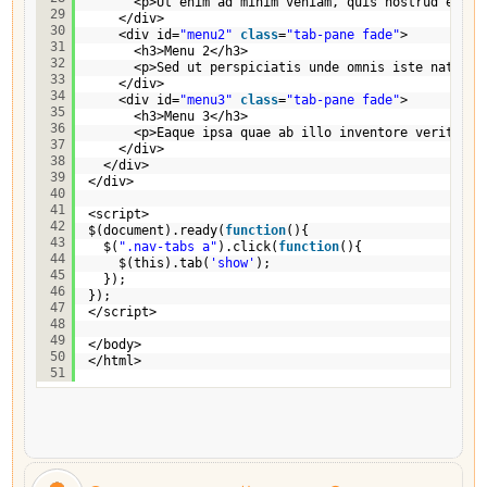
<p>Ut enim ad minim veniam, quis nostrud exerc
29
</div>
30
<div id=
"menu2"
class
=
"tab-pane fade"
>
31
<h3>Menu 2</h3>
32
<p>Sed ut perspiciatis unde omnis iste natus e
33
</div>
34
<div id=
"menu3"
class
=
"tab-pane fade"
>
35
<h3>Menu 3</h3>
36
<p>Eaque ipsa quae ab illo inventore veritatis
37
</div>
38
</div>
39
</div>
40
41
<script>
42
$(document).ready(
function
(){
43
$(
".nav-tabs a"
).click(
function
(){
44
$(this).tab(
'show'
);
45
});
46
});
47
</script>
48
49
</body>
50
</html>
51