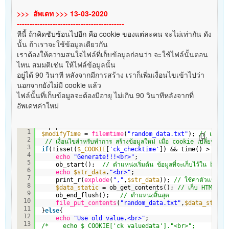
>>> อัพเดท >>> 13-03-2020
------------------------------------------
ทีนี้ ถ้าคิดซับซ้อนไปอีก คือ cookie ของแต่ละคน จะไม่เท่ากัน ดัง
นั้น ถ้าเราจะใช้ข้อมูลเดียวกัน
เราต้องให้ความสนใจไฟล์ที่เก็บข้อมูลก่อนว่า จะใช้ไฟล์นั้นตอน
ไหน สมมติเช่น ให้ไฟล์ข้อมูลนั้น
อยู่ได้ 90 วินาที หลังจากมีการสร้าง เราก็เพิ่มเงื่อนไขเข้าไปว่า
นอกจากยังไม่มี cookie แล้ว
ไฟล์นั้นที่เก็บข้อมูลจะต้องมีอายุ ไม่เกิน 90 วินาทีหลังจากที่
อัพเดทค่าใหม่
<?php
1
$modifyTime
= 
filemtime
(
"random_data.txt"
); 
// เวลาอัพ
2
// เงื่อนไขสำหรับทำการ สร้างข้อมูลใหม่ เมื่อ cookie เปลี่ยนแปล
3
if
(!isset(
$_COOKIE
[
'ck_checktime'
]) && time() > 
$mod
4
echo
"Generate!!!<br>"
;   
5
ob_start();  
// ตำแหน่งเริ่มต้น ข้อมูลที่จะเก็บไว้ใน buf
6
echo
$str_data
.
"<br>"
;
7
print_r(
explode
(
","
,
$str_data
)); 
// ใช้ค่าตัวแปรที่
8
$data_static
= ob_get_contents(); 
// เก็บ HTML ที่
9
ob_end_flush();   
// ตำแหน่งสิ้นสุด     
10
file_put_contents
(
"random_data.txt"
,
$data_static
11
}
else
{
12
echo
"Use old value.<br>"
;    
13
/*    echo $_COOKIE['ck_valuedata']."<br>"; 