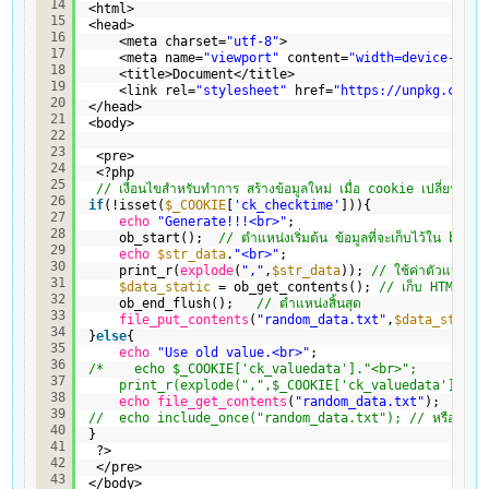
14
<html>
15
<head>
16
<meta charset=
"utf-8"
>
17
<meta name=
"viewport"
content=
"width=device-widt
18
<title>Document</title> 
19
<link rel=
"stylesheet"
href=
"
https://unpkg.com/b
20
</head>
21
<body>
22
23
<pre>
24
<?php
25
// เงื่อนไขสำหรับทำการ สร้างข้อมูลใหม่ เมื่อ cookie เปลี่ยนแปล
26
if
(!isset(
$_COOKIE
[
'ck_checktime'
])){
27
echo
"Generate!!!<br>"
;   
28
ob_start();  
// ตำแหน่งเริ่มต้น ข้อมูลที่จะเก็บไว้ใน buf
29
echo
$str_data
.
"<br>"
;
30
print_r(
explode
(
","
,
$str_data
)); 
// ใช้ค่าตัวแปรที่
31
$data_static
= ob_get_contents(); 
// เก็บ HTML ที่
32
ob_end_flush();   
// ตำแหน่งสิ้นสุด     
33
file_put_contents
(
"random_data.txt"
,
$data_static
34
}
else
{
35
echo
"Use old value.<br>"
;    
36
/*    echo $_COOKIE['ck_valuedata']."<br>"; 
37
print_r(explode(",",$_COOKIE['ck_valuedata'])); //
38
echo
file_get_contents
(
"random_data.txt"
);
39
//  echo include_once("random_data.txt"); // หรือใช้คำสั่ง
40
}
41
?>
42
</pre>
43
</body>