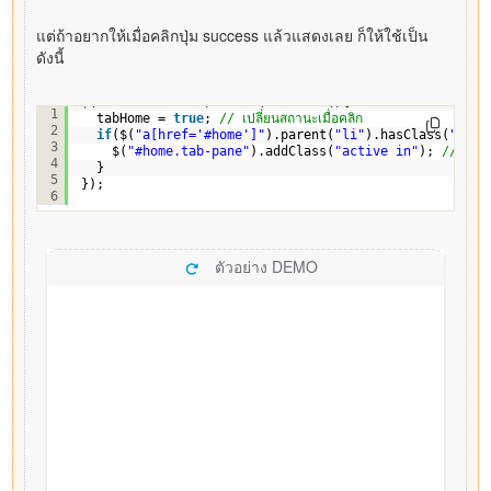
แต่ถ้าอยากให้เมื่อคลิกปุ่ม success แล้วแสดงเลย ก็ให้ใช้เป็น
ดังนี้
$(
".btn-success"
).click(
function
(){
1
tabHome = 
true
; 
// เปลี่ยนสถานะเมื่อคลิก
2
if
($(
"a[href='#home']"
).parent(
"li"
).hasClass(
"acti
3
$(
"#home.tab-pane"
).addClass(
"active in"
); 
// ให้แ
4
}
5
});
6
ตัวอย่าง DEMO