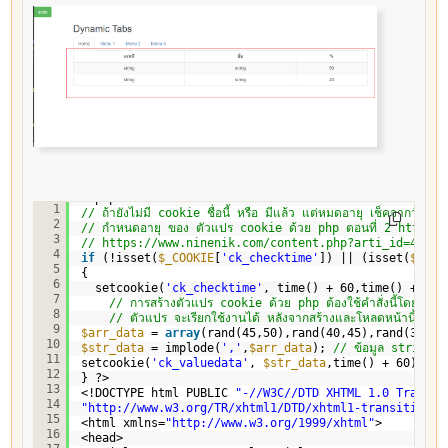
<?php 
1
// ถ้ายังไม่มี cookie ชื่อนี้ หรือ มีแล้ว แต่หมดอายุ เช็คจากวันที่ข
2
// กำหนดอายุ ของ ตัวแปร cookie ด้วย php ตอนที่ 2 
https:/
3
// 
https://www.ninenik.com/content.php?arti_id=445
 v
4
if
(!isset(
$_COOKIE
[
'ck_checktime'
]) || (isset(
$_COO
5
{
6
setcookie(
'ck_checktime'
, time() + 60,time() + 60)
7
// การสร้างตัวแปร cookie ด้วย php ต้องใช้คำสั่งนี้โดยห้าม
8
// ตัวแปร จะเรียกใช้งานได้ หลังจากสร้างและโหลดหน้านี้ใหม่อ
9
$arr_data
= 
array
(rand(45,50),rand(40,45),rand(35,40
10
$str_data
= implode(
','
,
$arr_data
); 
// ข้อมูล string โ
11
setcookie(
'ck_valuedata'
, 
$str_data
,time() + 60); 
//
12
} ?>
13
<!DOCTYPE html PUBLIC 
"-//W3C//DTD XHTML 1.0 Transit
14
"
http://www.w3.org/TR/xhtml1/DTD/xhtml1-transitional
15
<html xmlns=
"
http://www.w3.org/1999/xhtml
"
>
16
<head>