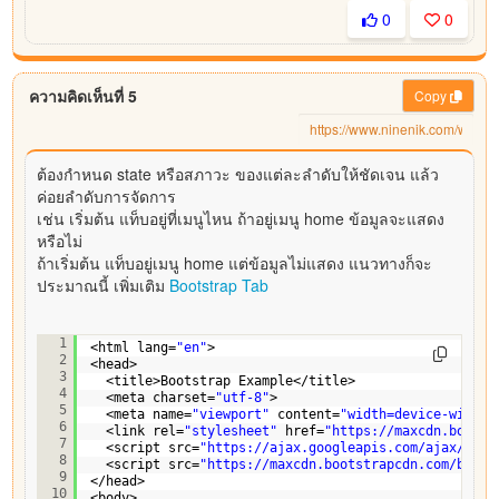
0
0
ความคิดเห็นที่ 5
Copy
ต้องกำหนด state หรือสภาวะ ของแต่ละลำดับให้ชัดเจน แล้ว
ค่อยลำดับการจัดการ
เช่น เริ่มต้น แท็บอยู่ที่เมนูไหน ถ้าอยู่เมนู home ข้อมูลจะแสดง
หรือไม่
ถ้าเริ่มต้น แท็บอยู่เมนู home แต่ข้อมูลไม่แสดง แนวทางก็จะ
ประมาณนี้ เพิ่มเติม
Bootstrap Tab
<!DOCTYPE html>
1
<html lang=
"en"
>
2
<head>
3
<title>Bootstrap Example</title>
4
<meta charset=
"utf-8"
>
5
<meta name=
"viewport"
content=
"width=device-width,
6
<link rel=
"stylesheet"
href=
"
https://maxcdn.bootst
7
<script src=
"
https://ajax.googleapis.com/ajax/libs
8
<script src=
"
https://maxcdn.bootstrapcdn.com/boots
9
</head>
10
<body>