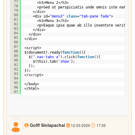
77
<h3>Menu 2</h3>
78
<p>Sed ut perspiciatis unde omnis iste natus e
79
</div>
80
<div id=
"menu3"
class
=
"tab-pane fade"
>
81
<h3>Menu 3</h3>
82
<p>Eaque ipsa quae ab illo inventore veritatis
83
</div>
84
</div>
85
</div>
86
87
<script>
88
$(document).ready(
function
(){
89
$(
".nav-tabs a"
).click(
function
(){
90
$(this).tab(
'show'
);
91
});
92
});
93
</script>
94
95
</body>
96
</html>
97
Golff Sinlapachai
12-03-2020
17:35