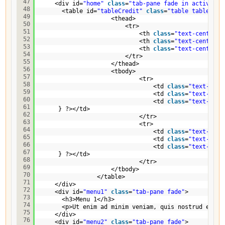
47
<div id=
"home"
class
=
"tab-pane fade in active"
>
48
<table id=
"tableCredit"
class
=
"table table-bor
49
<thead>
50
<tr>
51
<th 
class
=
"text-center c
52
<th 
class
=
"text-center"
>
53
<th 
class
=
"text-center"
>
54
</tr>
55
</thead>
56
<tbody>
57
<tr>
58
<td 
class
=
"text-cent
59
<td 
class
=
"text-cent
60
<td 
class
=
"text-cent
61
} ?></td>
62
</tr>
63
<tr>
64
<td 
class
=
"text-cent
65
<td 
class
=
"text-cent
66
<td 
class
=
"text-cent
67
} ?></td>
68
</tr>
69
</tbody>
70
</table>
71
</div>
72
<div id=
"menu1"
class
=
"tab-pane fade"
>
73
<h3>Menu 1</h3>
74
<p>Ut enim ad minim veniam, quis nostrud exerc
75
</div>
76
<div id=
"menu2"
class
=
"tab-pane fade"
>