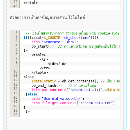
44
</html>
45
ตัวอย่างการเก็บค่าข้อมูลบางส่วน ไว้ในไฟล์
<?php
1
// เงื่อนไขสำหรับทำการ สร้างข้อมูลใหม่ เมื่อ cookie เปลี่ยนแปล
2
if
(!isset(
$_COOKIE
[
'ck_checktime'
])){
3
echo
"Generate!!!<br>"
;   
4
ob_start();  
// ตำแหน่งเริ่มต้น ข้อมูลที่จะเก็บไว้ใน buf
5
?>
6
<table>
7
<tr>
8
<td></td>
9
</tr>
10
</table>
11
<?php
12
$data_static
= ob_get_contents(); 
// เก็บ HTML ที่
13
ob_end_flush();   
// ตำแหน่งสิ้นสุด     
14
file_put_contents
(
"random_data.txt"
,
$data_static
15
}
else
{ 
16
echo
"Use old value.<br>"
;    
17
echo
file_get_contents
(
"random_data.txt"
);
18
}
19
?>
20