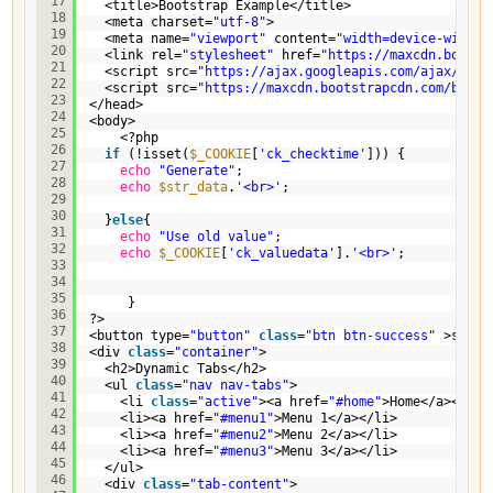
17
<title>Bootstrap Example</title>
18
<meta charset=
"utf-8"
>
19
<meta name=
"viewport"
content=
"width=device-width,
20
<link rel=
"stylesheet"
href=
"
https://maxcdn.bootst
21
<script src=
"
https://ajax.googleapis.com/ajax/libs
22
<script src=
"
https://maxcdn.bootstrapcdn.com/boots
23
</head>
24
<body>
25
<?php
26
if
(!isset(
$_COOKIE
[
'ck_checktime'
])) {
27
echo
"Generate"
;
28
echo
$str_data
.
'<br>'
;
29
30
}
else
{
31
echo
"Use old value"
;
32
echo
$_COOKIE
[
'ck_valuedata'
].
'<br>'
;
33
34
35
}
36
?>
37
<button type=
"button"
class
=
"btn btn-success"
>scan<
38
<div 
class
=
"container"
>
39
<h2>Dynamic Tabs</h2>
40
<ul 
class
=
"nav nav-tabs"
>
41
<li 
class
=
"active"
><a href=
"#home"
>Home</a></li>
42
<li><a href=
"#menu1"
>Menu 1</a></li>
43
<li><a href=
"#menu2"
>Menu 2</a></li>
44
<li><a href=
"#menu3"
>Menu 3</a></li>
45
</ul>
46
<div 
class
=
"tab-content"
>