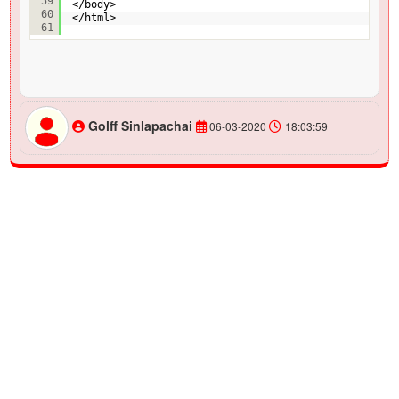
59
</body>
60
</html>
61
Golff Sinlapachai
06-03-2020
18:03:59