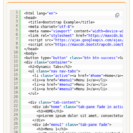
<!DOCTYPE html>
1
<html lang=
"en"
>
2
<head>
3
<title>Bootstrap Example</title>
4
<meta charset=
"utf-8"
>
5
<meta name=
"viewport"
content=
"width=device-width,
6
<link rel=
"stylesheet"
href=
"
https://maxcdn.bootst
7
<script src=
"
https://ajax.googleapis.com/ajax/libs
8
<script src=
"
https://maxcdn.bootstrapcdn.com/boots
9
</head>
10
<body>
11
<button type=
"button"
class
=
"btn btn-success"
>Succes
12
<div 
class
=
"container"
>
13
<h2>Dynamic Tabs</h2>
14
<ul 
class
=
"nav nav-tabs"
>
15
<li 
class
=
"active"
><a href=
"#home"
>Home</a></li>
16
<li><a href=
"#menu1"
>Menu 1</a></li>
17
<li><a href=
"#menu2"
>Menu 2</a></li>
18
<li><a href=
"#menu3"
>Menu 3</a></li>
19
</ul>
20
21
<div 
class
=
"tab-content"
>
22
<div id=
"home"
class
=
"tab-pane fade in active"
>
23
<h3>HOME</h3>
24
<p>Lorem ipsum dolor sit amet, consectetur adi
25
</div>
26
<div id=
"menu1"
class
=
"tab-pane fade"
>
27
<h3>Menu 1</h3>
28