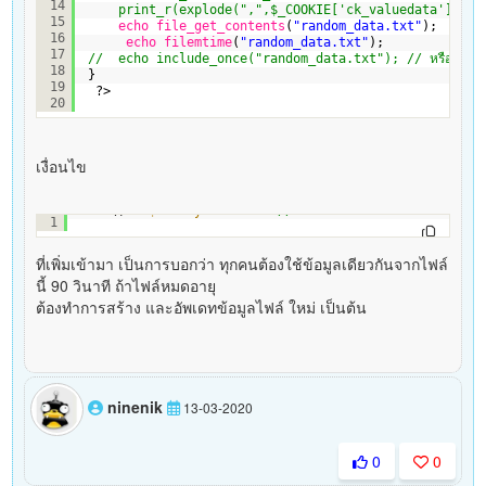
14
print_r(explode(",",$_COOKIE['ck_valuedata'])); //
15
echo
file_get_contents
(
"random_data.txt"
);
16
echo
filemtime
(
"random_data.txt"
);
17
//  echo include_once("random_data.txt"); // หรือใช้คำสั่ง
18
}
19
?>
20
เงื่อนไข
time() > 
$modifyTime
+ 90 
// ถ้าเวลาตอนนี้ มากกว่าเวลาที่ไฟล
1
ที่เพิ่มเข้ามา เป็นการบอกว่า ทุกคนต้องใช้ข้อมูลเดียวกันจากไฟล์
นี้ 90 วินาที ถ้าไฟล์หมดอายุ
ต้องทำการสร้าง และอัพเดทข้อมูลไฟล์ ใหม่ เป็นต้น
ninenik
13-03-2020
0
0