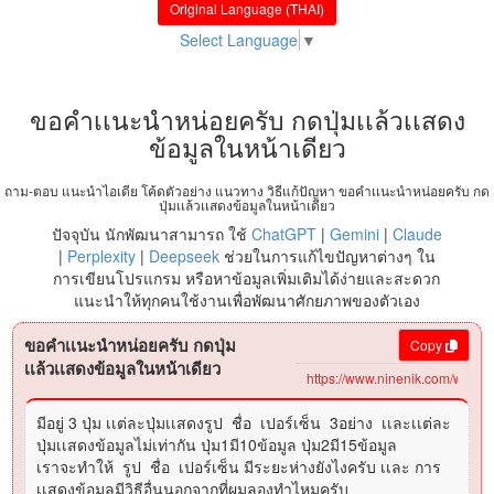
Original Language (THAI)
Select Language
▼
ขอคำเเนะนำหน่อยครับ กดปุ่มเเล้วเเสดง
ข้อมูลในหน้าเดียว
ถาม-ตอบ แนะนำไอเดีย โค้ดตัวอย่าง แนวทาง วิธีแก้ปัญหา ขอคำเเนะนำหน่อยครับ กด
ปุ่มเเล้วเเสดงข้อมูลในหน้าเดียว
ปัจจุบัน นักพัฒนาสามารถ ใช้
ChatGPT
|
Gemini
|
Claude
|
Perplexity
|
Deepseek
ช่วยในการแก้ไขปัญหาต่างๆ ใน
การเขียนโปรแกรม หรือหาข้อมูลเพิ่มเติมได้ง่ายและสะดวก
แนะนำให้ทุกคนใช้งานเพื่อพัฒนาศักยภาพของตัวเอง
ขอคำเเนะนำหน่อยครับ กดปุ่ม
Copy
เเล้วเเสดงข้อมูลในหน้าเดียว
มีอยู่ 3 ปุ่ม เเต่ละปุ่มเเสดงรูป ชื่อ เปอร์เซ็น 3อย่าง เเละเเต่ละ
ปุ่มเเสดงข้อมูลไม่เท่ากัน ปุ่ม1มี10ข้อมูล ปุ่ม2มี15ข้อมูล
เราจะทำให้ รูป ชื่อ เปอร์เซ็น มีระยะห่างยังไงครับ เเละ การ
เเสดงข้อมูลมีวิธีอื่นนอกจากที่ผมลองทำไหมครับ