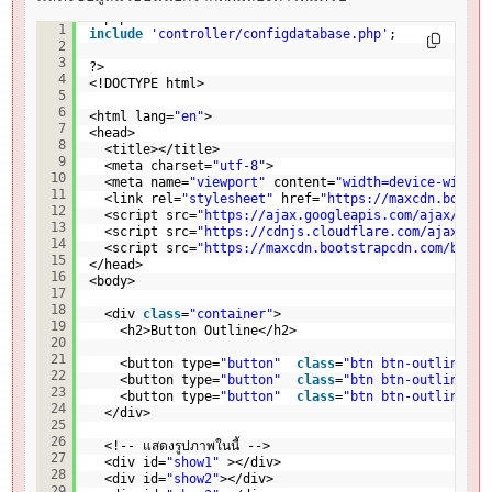
<?php
1
include
'controller/configdatabase.php'
;
2
3
?>
4
<!DOCTYPE html>
5
6
<html lang=
"en"
>
7
<head>
8
<title></title>
9
<meta charset=
"utf-8"
>
10
<meta name=
"viewport"
content=
"width=device-width,
11
<link rel=
"stylesheet"
href=
"
https://maxcdn.bootst
12
<script src=
"
https://ajax.googleapis.com/ajax/libs
13
<script src=
"
https://cdnjs.cloudflare.com/ajax/lib
14
<script src=
"
https://maxcdn.bootstrapcdn.com/boots
15
</head>
16
<body>
17
18
<div 
class
=
"container"
>
19
<h2>Button Outline</h2>
20
21
<button type=
"button"
class
=
"btn btn-outline-su
22
<button type=
"button"
class
=
"btn btn-outline-su
23
<button type=
"button"
class
=
"btn btn-outline-su
24
</div>
25
26
<!-- แสดงรูปภาพในนี้ -->
27
<div id=
"show1"
></div>
28
<div id=
"show2"
></div>
29