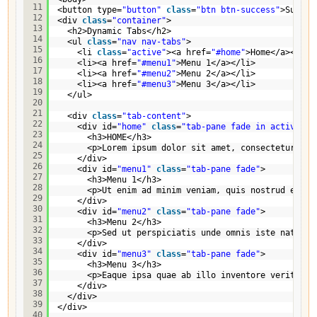
11
<button type=
"button"
class
=
"btn btn-success"
>Succes
12
<div 
class
=
"container"
>
13
<h2>Dynamic Tabs</h2>
14
<ul 
class
=
"nav nav-tabs"
>
15
<li 
class
=
"active"
><a href=
"#home"
>Home</a></li>
16
<li><a href=
"#menu1"
>Menu 1</a></li>
17
<li><a href=
"#menu2"
>Menu 2</a></li>
18
<li><a href=
"#menu3"
>Menu 3</a></li>
19
</ul>
20
21
<div 
class
=
"tab-content"
>
22
<div id=
"home"
class
=
"tab-pane fade in active"
>
23
<h3>HOME</h3>
24
<p>Lorem ipsum dolor sit amet, consectetur adi
25
</div>
26
<div id=
"menu1"
class
=
"tab-pane fade"
>
27
<h3>Menu 1</h3>
28
<p>Ut enim ad minim veniam, quis nostrud exerc
29
</div>
30
<div id=
"menu2"
class
=
"tab-pane fade"
>
31
<h3>Menu 2</h3>
32
<p>Sed ut perspiciatis unde omnis iste natus e
33
</div>
34
<div id=
"menu3"
class
=
"tab-pane fade"
>
35
<h3>Menu 3</h3>
36
<p>Eaque ipsa quae ab illo inventore veritatis
37
</div>
38
</div>
39
</div>
40