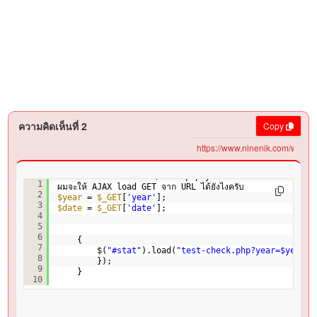
ความคิดเห็นที่ 2
Copy
ถ้า URL เป็น localhost/test.php?year=2565&
date
=31
1
ผมจะให้ AJAX load GET จาก URL ได้ยังไงครับ
2
$year
= 
$_GET
[
'year'
];
3
$date
= 
$_GET
[
'date'
];
4
5
6
{
7
$(
"#stat"
).load(
"test-check.php?year=$year&d
8
});
9
}
10