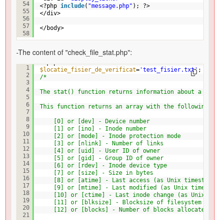
54
<?php 
include
(
"message.php"
); ?>
55
</div>
56
57
</body>
58
-The content of "check_file_stat.php":
<?php
1
$locatie_fisier_de_verificat
=
'test_fisier.txt'
;
2
/*
3
4
The stat() function returns information about a file
5
6
This function returns an array with the following el
7
8
[0] or [dev] - Device number
9
[1] or [ino] - Inode number
10
[2] or [mode] - Inode protection mode
11
[3] or [nlink] - Number of links
12
[4] or [uid] - User ID of owner
13
[5] or [gid] - Group ID of owner
14
[6] or [rdev] - Inode device type
15
[7] or [size] - Size in bytes
16
[8] or [atime] - Last access (as Unix timestamp)
17
[9] or [mtime] - Last modified (as Unix timestam
18
[10] or [ctime] - Last inode change (as Unix tim
19
[11] or [blksize] - Blocksize of filesystem IO (
20
[12] or [blocks] - Number of blocks allocated
21