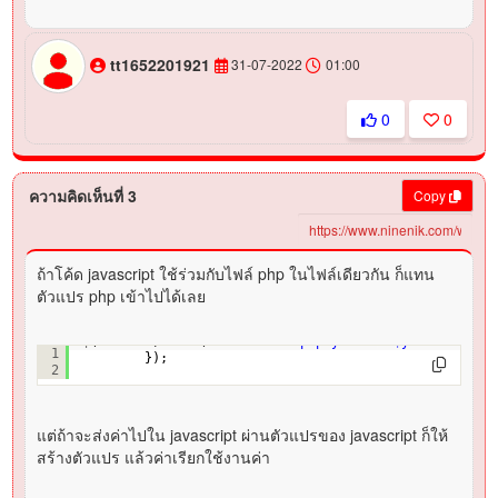
tt1652201921
31-07-2022
01:00
0
0
ความคิดเห็นที่ 3
Copy
ถ้าโค้ด javascript ใช้ร่วมกับไฟล์ php ในไฟล์เดียวกัน ก็แทน
ตัวแปร php เข้าไปได้เลย
$(
"#stat"
).load(
"test-check.php?year=<?=$year?>&date=
1
});
2
แต่ถ้าจะส่งค่าไปใน javascript ผ่านตัวแปรของ javascript ก็ให้
สร้างตัวแปร แล้วค่าเรียกใช้งานค่า