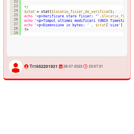
22
23
*/
24
$stat
= stat(
$locatie_fisier_de_verificat
);
25
echo
'<p>Verificare stare fisier: "'
.
$locatie_fisier
26
echo
'<p>Timpul ultimei modificari (UNIX Timestamp):
27
echo
'<p>Dimensiune in bytes: '
. 
$stat
[
'size'
] . 
"<
28
?>
29
Tt1652201921
28-07-2022
23:07:31