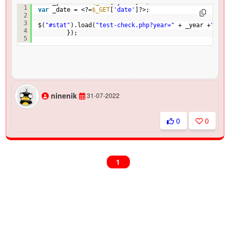
var
_year = <?=
$_GET
[
'year'
]?>;
1
var
_date = <?=
$_GET
[
'date'
]?>;
2
3
$(
"#stat"
).load(
"test-check.php?year="
+ _year +
"&dat
4
});
5
ninenik
31-07-2022
0
0
1