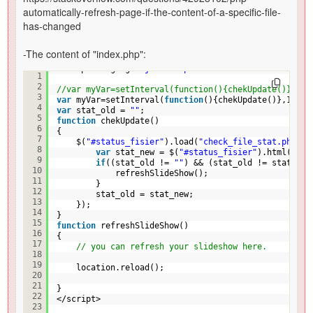
automatically-refresh-page-if-the-content-of-a-specific-file-
has-changed
-The content of "index.php":
<script language=
"javascript"
>
1
2
//var myVar=setInterval(function(){chekUpdate()},5*6
3
var
myVar=setInterval(
function
(){chekUpdate()},1000)
4
var
stat_old = 
""
;
5
function
chekUpdate()
6
{
7
$(
"#status_fisier"
).load(
"check_file_stat.php"
,
f
8
var
stat_new = $(
"#status_fisier"
).html();
9
if
((stat_old != 
""
) && (stat_old != stat_new
10
refreshSlideShow();
11
}
12
stat_old = stat_new;
13
});
14
}
15
function
refreshSlideShow()
16
{
17
// you can refresh your slideshow here.
18
19
location.reload(); 
20
21
}
22
</script>
23