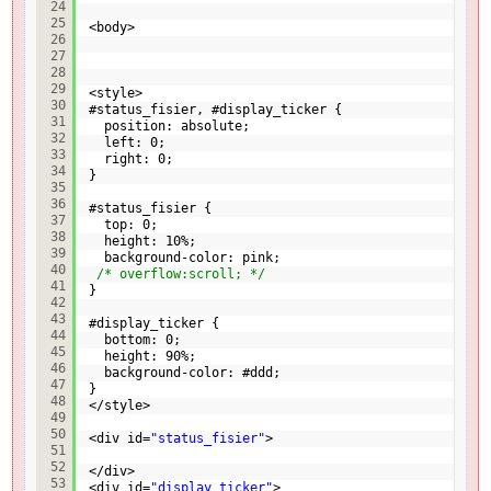
24
25
<body>
26
27
28
29
<style>
30
#status_fisier, #display_ticker {
31
position: absolute;
32
left: 0;
33
right: 0;
34
}
35
36
#status_fisier {
37
top: 0;
38
height: 10%;
39
background-color: pink;  
40
/* overflow:scroll; */
41
}
42
43
#display_ticker {
44
bottom: 0;
45
height: 90%;
46
background-color: #ddd;    
47
}
48
</style>
49
50
<div id=
"status_fisier"
>
51
52
</div>
53
<div id=
"display_ticker"
>