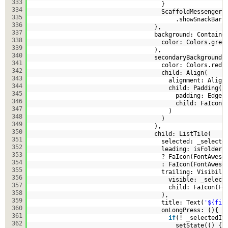
333
}
334
ScaffoldMessenger.
335
.showSnackBar(
336
},
337
background: Containe
338
color: Colors.gree
339
),    
340
secondaryBackground:
341
color: Colors.red,
342
child: Align(
343
alignment: Align
344
child: Padding(
345
padding: EdgeI
346
child: FaIcon(
347
)
348
)
349
),   
350
child: ListTile(
351
selected: _selecte
352
leading: isFolder
353
? FaIcon(FontAweso
354
: FaIcon(FontAweso
355
trailing: Visibili
356
visible: _select
357
child: FaIcon(Fo
358
),
359
title: Text(
'${fil
360
onLongPress: (){
361
if
(! _selectedIt
362
setState(() {