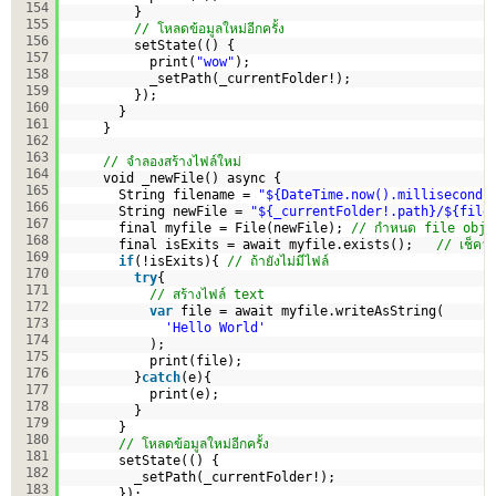
154
}
155
// โหลดข้อมูลใหม่อีกครั้ง    
156
setState(() {
157
print(
"wow"
);
158
_setPath(_currentFolder!);
159
});   
160
} 
161
}
162
163
// จำลองสร้างไฟล์ใหม่
164
void _newFile() async {
165
String filename = 
"${DateTime.now().milliseconds
166
String newFile = 
"${_currentFolder!.path}/${file
167
final myfile = File(newFile); 
// กำหนด file obje
168
final isExits = await myfile.exists();   
// เช็คว่า
169
if
(!isExits){ 
// ถ้ายังไม่มีไฟล์ 
170
try
{
171
// สร้างไฟล์ text
172
var
file = await myfile.writeAsString(
173
'Hello World'
174
);
175
print(file);        
176
}
catch
(e){
177
print(e);
178
}
179
}
180
// โหลดข้อมูลใหม่อีกครั้ง
181
setState(() {
182
_setPath(_currentFolder!);
183
});    