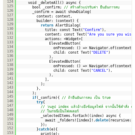
124
void _deleteAll() async {
125
bool _confirm; 
// สร้างตัวแปรรับค่า ยืนยันการลบ
126
_confirm = await showDialog(
127
context: context,
128
builder: (context) {
129
return
AlertDialog(
130
title: const Text(
"Confirm"
),
131
content: const Text(
"Are you sure you wish
132
actions: <Widget>[
133
ElevatedButton(
134
onPressed: () => Navigator.of(context)
135
child: const Text(
"DELETE"
)
136
),
137
ElevatedButton(
138
onPressed: () => Navigator.of(context)
139
child: const Text(
"CANCEL"
),
140
),
141
],
142
);
143
},
144
);
145
if
(_confirm){ 
// ถ้ายืนยันการลบ เป็น true
146
try
{
147
// วนลูป index แล้วอ้างอึงข้อมูลไฟล์ จากนั้นใช้คำสั่ง 
148
// ในกรณีเป็นโฟลเดอร์
149
_selectedItems.forEach((index) async {
150
await _folders![index]!.
delete
(recursive: 
151
});
152
}
catch
(e){
153
print(e);