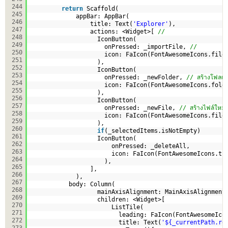
244
return
Scaffold(
245
appBar: AppBar(
246
title: Text(
'Explorer'
),
247
actions: <Widget>[ 
// 
248
IconButton(
249
onPressed: _importFile, 
// 
250
icon: FaIcon(FontAwesomeIcons.file
251
),
252
IconButton(
253
onPressed: _newFolder, 
// สร้างโฟลเดอ
254
icon: FaIcon(FontAwesomeIcons.fold
255
),
256
IconButton(
257
onPressed: _newFile, 
// สร้างไฟล์ใหม่
258
icon: FaIcon(FontAwesomeIcons.file
259
),
260
if
(_selectedItems.isNotEmpty)
261
IconButton(
262
onPressed: _deleteAll, 
263
icon: FaIcon(FontAwesomeIcons.tr
264
),
265
],
266
),
267
body: Column(
268
mainAxisAlignment: MainAxisAlignment
269
children: <Widget>[
270
ListTile(
271
leading: FaIcon(FontAwesomeIco
272
title: Text(
'${_currentPath.re