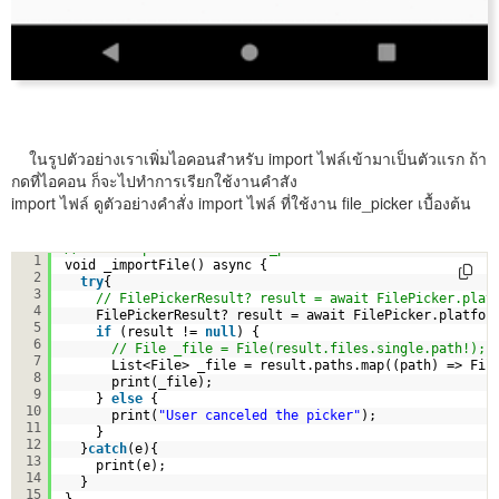
ในรูปตัวอย่างเราเพิ่มไอคอนสำหรับ import ไฟล์เข้ามาเป็นตัวแรก ถ้า
กดที่ไอคอน ก็จะไปทำการเรียกใช้งานคำสัง
import ไฟล์ ดูตัวอย่างคำสั่ง import ไฟล์ ที่ใช้งาน file_picker เบื้องต้น
// คำสั่ง import ไฟล์ผ่าน file_picker
1
void _importFile() async {
2
try
{
3
// FilePickerResult? result = await FilePicker.plat
4
FilePickerResult? result = await FilePicker.platfor
5
if
(result != 
null
) {
6
// File _file = File(result.files.single.path!);
7
List<File> _file = result.paths.map((path) => Fil
8
print(_file);
9
} 
else
{
10
print(
"User canceled the picker"
);
11
}    
12
}
catch
(e){
13
print(e);
14
}
15
}