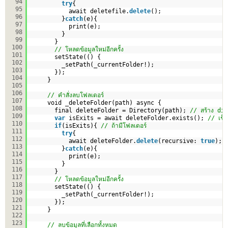
94
try
{
95
await deletefile.
delete
();
96
}
catch
(e){
97
print(e);
98
}
99
}
100
// โหลดข้อมูลใหม่อีกครั้ง
101
setState(() {
102
_setPath(_currentFolder!);
103
});    
104
}
105
106
// คำสั่งลบโฟลเดอร์
107
void _deleteFolder(path) async {
108
final deleteFolder = Directory(path); 
// สร้าง di
109
var
isExits = await deleteFolder.exists(); 
// เช็ค
110
if
(isExits){ 
// ถ้ามีโฟลเดอร์
111
try
{
112
await deleteFolder.
delete
(recursive: 
true
);
113
}
catch
(e){
114
print(e);
115
}
116
}
117
// โหลดข้อมูลใหม่อีกครั้ง    
118
setState(() {
119
_setPath(_currentFolder!);
120
});
121
}  
122
123
// ลบข้อมูลที่เลือกทั้งหมด