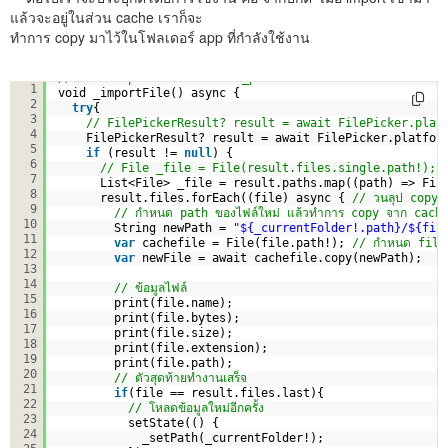
แล้วจะอยู่ในส่วน cache เราก็จะ
ทำการ copy มาไว้ในโฟลเดอร์ app ที่กำลังใช้งาน
// คำสั่ง import ไฟล์ผ่าน file_picker
1
void _importFile() async {
2
try
{
3
// FilePickerResult? result = await FilePicker.plat
4
FilePickerResult? result = await FilePicker.platfor
5
if
(result != 
null
) {
6
// File _file = File(result.files.single.path!);
7
List<File> _file = result.paths.map((path) => Fil
8
result.files.forEach((file) async { 
// วนลุป copy ไฟ
9
// กำหนด path ของไฟล์ใหม่ แล้วทำการ copy จาก cache
10
String newPath = 
"${_currentFolder!.path}/${fil
11
var
cachefile = File(file.path!); 
// กำหนด file
12
var
newFile = await cachefile.copy(newPath);
13
14
// ข้อมูลไฟล์
15
print(file.name);
16
print(file.bytes);
17
print(file.size);
18
print(file.extension);
19
print(file.path);     
20
// ตัวสุดท้ายทำงานเสร็จ     
21
if
(file == result.files.last){
22
// โหลดข้อมูลใหม่อีกครั้ง    
23
setState(() {
24
_setPath(_currentFolder!);