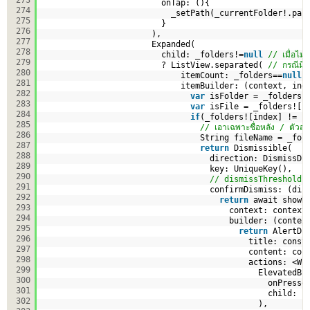
273
onTap: (){
274
_setPath(_currentFolder!.par
275
}
276
),                     
277
Expanded(
278
child: _folders!=
null
// เมื่อไม่
279
? ListView.separated( 
// กรณีมี
280
itemCount: _folders==
null
281
itemBuilder: (context, ind
282
var
isFolder = _folders!
283
var
isFile = _folders![i
284
if
(_folders![index] != 
n
285
// เอาเฉพาะชื่อหลัง / ตัวสุด
286
String fileName = _fol
287
return
Dismissible(
288
direction: DismissDi
289
key: UniqueKey(),
290
// dismissThresholds
291
confirmDismiss: (dir
292
return
await showD
293
context: context
294
builder: (contex
295
return
AlertDi
296
title: const
297
content: con
298
actions: <Wi
299
ElevatedBu
300
onPresse
301
child: c
302
),