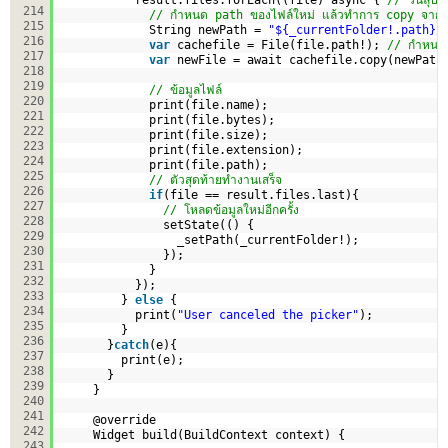
result.files.forEach((file) async { 
// วนลุป c
214
// กำหนด path ของไฟล์ใหม่ แล้วทำการ copy จาก 
215
String newPath = 
"${_currentFolder!.path}/
216
var
cachefile = File(file.path!); 
// กำหนด
217
var
newFile = await cachefile.copy(newPath
218
219
// ข้อมูลไฟล์
220
print(file.name);
221
print(file.bytes);
222
print(file.size);
223
print(file.extension);
224
print(file.path);     
225
// ตัวสุดท้ายทำงานเสร็จ     
226
if
(file == result.files.last){
227
// โหลดข้อมูลใหม่อีกครั้ง    
228
setState(() {
229
_setPath(_currentFolder!);
230
});   
231
}
232
});         
233
} 
else
{
234
print(
"User canceled the picker"
);
235
}    
236
}
catch
(e){
237
print(e);
238
}
239
} 
240
241
@override
242
Widget build(BuildContext context) {
243