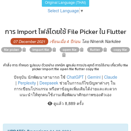
Original Language (THAI)
Select Language
▼
การ Import ไฟล์โดยใช้ File Picker ใน Flutter
เขียนเมื่อ 4 ปีก่อน
โดย Ninenik Narkdee
07 December 2021
file picker
import file
open file
flutter
copy file
คำสั่ง การ กำหนด รูปแบบ ตัวอย่าง เทคนิค ลูกเล่น การประยุกต์ การใช้งาน เกี่ยวกับ file
picker import file open file flutter copy file
ปัจจุบัน นักพัฒนาสามารถ ใช้
ChatGPT
|
Gemini
|
Claude
|
Perplexity
|
Deepseek
ช่วยในการแก้ไขปัญหาต่างๆ ใน
การเขียนโปรแกรม หรือหาข้อมูลเพิ่มเติมได้ง่ายและสะดวก
แนะนำให้ทุกคนใช้งานเพื่อพัฒนาศักยภาพของตัวเอง
ดูแล้ว 8,889 ครั้ง