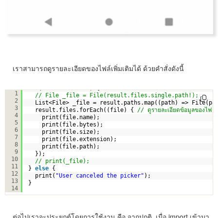
เราสามารถดูรายละเอียดของไฟล์เพิ่มเติมได้ ด้วยคำสั่งดังนี้
if
(result != 
null
) {
1
// File _file = File(result.files.single.path!);
2
List<File> _file = result.paths.map((path) => File(pa
3
result.files.forEach((file) { 
// ดูรายละเอียดข้อมูลของไฟล์
4
print(file.name);
5
print(file.bytes);
6
print(file.size);
7
print(file.extension);
8
print(file.path);
9
});
10
// print(_file);
11
} 
else
{
12
print(
"User canceled the picker"
);
13
}
14
ต่อไปเราจะประยุกต์โดยการใช้งาน คือ จากปกติ เมื่อ import เข้ามา