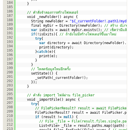
184
}
185
186
// คำสั่งจำลองการสร้างโฟลเดอร์
187
void _newFolder() async {
188
String newFolder = 
"${_currentFolder!.path}/mydi
189
final myDir = Directory(newFolder); 
// สร้าง dire
190
var
isExits = await myDir.exists(); 
// เช็คว่ามีแล้วห
191
if
(!isExits){ 
// ถ้ายังไม่มีสร้างโฟลเดอร์ขึ้นมาใหม่
192
try
{
193
var
directory = await Directory(newFolder).c
194
print(directory);        
195
}
catch
(e){
196
print(e);
197
}
198
}
199
// โหลดข้อมูลใหม่อีกครั้ง    
200
setState(() {
201
_setPath(_currentFolder!);
202
});
203
}
204
205
// คำสั่ง import ไฟล์ผ่าน file_picker
206
void _importFile() async {
207
try
{
208
// FilePickerResult? result = await FilePicker
209
FilePickerResult? result = await FilePicker.pl
210
if
(result != 
null
) {
211
// File _file = File(result.files.single.pat
212
List<File> _file = result.paths.map((path) =
213