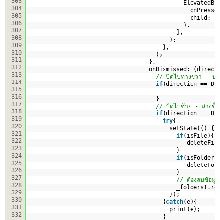
303
ElevatedBu
304
onPresse
305
child: c
306
),
307
],
308
);
309
},
310
);
311
},
312
onDismissed: (direct
313
// ปัดไปทางขวา - บน
314
if
(direction == Di
315
316
}
317
// ปัดไปซ้าย - ล่างขึ้
318
if
(direction == Di
319
try
{
320
setState(() {
321
if
(isFile){ 
322
_deleteFil
323
}
324
if
(isFolder)
325
_deleteFol
326
}    
327
// ต้องลบข้อมูล
328
_folders!.re
329
});
330
}
catch
(e){
331
print(e);
332
}