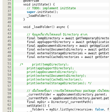
@override
35
void initState() {
36
// TODO: implement initState
37
super
.initState();
38
_loadFolder();
39
}
40
41
void _loadFolder() async {
42
43
// ข้อมูลเกี่ยวกับโฟลเดอร์ Directory ต่างๆ
44
final tempDirectory = await getTemporaryDirector
45
final appSupportDirectory = await getApplication
46
final appDocumentsDirectory = await getApplicati
47
final externalDocumentsDirectory = await getExte
48
final externalStorageDirectories = await getExte
49
final externalCacheDirectories = await getExtern
50
51
/*     print(tempDirectory);
52
print(appSupportDirectory);
53
print(appDocumentsDirectory);
54
print(externalDocumentsDirectory);
55
print(externalCacheDirectories);
56
print(externalStorageDirectories); */
57
58
// เมื่อโหลดขึ้นมา เาจะเปิดโฟลเดอร์ของ package เป้นโฟลเดอ
59
_currentFolder = appDocumentsDirectory.parent;
60
_currentPath = appDocumentsDirectory.parent.path
61
final myDir = Directory(_currentPath);  
62
setState(() {  
63
_folders = myDir.listSync(recursive: 
false
, fo