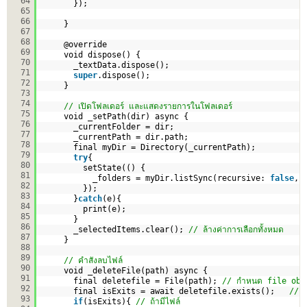
64
});
65
66
}        
67
68
@override
69
void dispose() {
70
_textData.dispose(); 
71
super
.dispose();
72
}
73
74
// เปิดโฟลเดอร์ และแสดงรายการในโฟลเดอร์
75
void _setPath(dir) async {
76
_currentFolder = dir;
77
_currentPath = dir.path;
78
final myDir = Directory(_currentPath);     
79
try
{
80
setState(() {  
81
_folders = myDir.listSync(recursive: 
false
, 
82
});
83
}
catch
(e){
84
print(e);
85
}
86
_selectedItems.clear(); 
// ล้างค่าการเลือกทั้งหมด
87
}
88
89
// คำสังลบไฟล์
90
void _deleteFile(path) async {
91
final deletefile = File(path); 
// กำหนด file obj
92
final isExits = await deletefile.exists();   
// เ
93
if
(isExits){ 
// ถ้ามีไฟล์ 