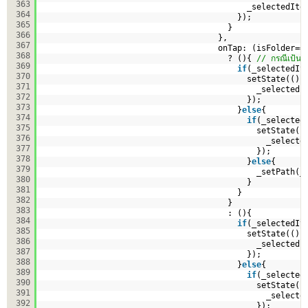
363
_selectedIte
364
});
365
}               
366
},
367
onTap: (isFolder==
368
? (){ 
// กรณีเป้นโ
369
if
(_selectedIt
370
setState(() 
371
_selectedI
372
});
373
}
else
{
374
if
(_selected
375
setState((
376
_selecte
377
});       
378
}
else
{
379
_setPath(_
380
}  
381
}    
382
}
383
: (){
384
if
(_selectedIt
385
setState(() 
386
_selectedI
387
});
388
}
else
{
389
if
(_selected
390
setState((
391
_selecte
392
});    