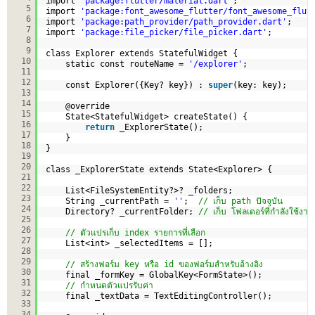
import 
'package:flutter/material.dart'
;
5
import 
'package:font_awesome_flutter/font_awesome_flut
6
import 
'package:path_provider/path_provider.dart'
;
7
import 
'package:file_picker/file_picker.dart'
;
8
9
class Explorer extends StatefulWidget {
10
static const routeName = 
'/explorer'
;
11
12
const Explorer({Key? key}) : 
super
(key: key);
13
14
@override
15
State<StatefulWidget> createState() {
16
return
_ExplorerState();
17
}
18
}
19
20
class _ExplorerState extends State<Explorer> {
21
22
List<FileSystemEntity?>? _folders;
23
String _currentPath = 
''
;  
// เก็บ path ปัจจุบัน
24
Directory? _currentFolder; 
// เก็บ โฟลเดอร์ที่กำลังใช้งาน
25
26
// ตัวแปรเก็บ index รายการที่เลือก
27
List<int> _selectedItems = [];
28
29
// สร้างฟอร์ม key หรือ id ของฟอร์มสำหรับอ้างอิง
30
final _formKey = GlobalKey<FormState>();    
31
// กำหนดตัวแปรรับค่า
32
final _textData = TextEditingController();      
33
34