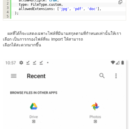
allowMultiple: 
true
,
2
type: FileType.custom,
3
allowedExtensions: [
'jpg'
, 
'pdf'
, 
'doc'
],
4
);
5
ผลที่ได้ก็จะแสดงเฉพาะไฟล์ที่มีนามสกุลตามที่กำหนดเท่านั้นให้เรา
เลือก เป็นการกรองไฟล์ที่จะ import ให้สามารถ
เลือกได้สะดวกมากขึ้น