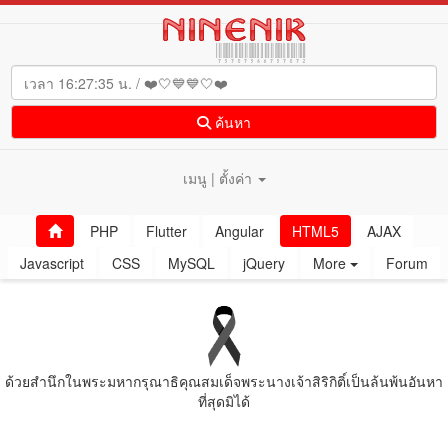
ค้นหา
เมนู | ตั้งค่า
PHP
Flutter
Angular
HTML5
AJAX
Javascript
CSS
MySQL
jQuery
More
Forum
ด้วยสํานึกในพระมหากรุณาธิคุณสมเด็จพระนางเจ้าสิริกิติ์เป็นล้นพ้นอันหา
ที่สุดมิได้