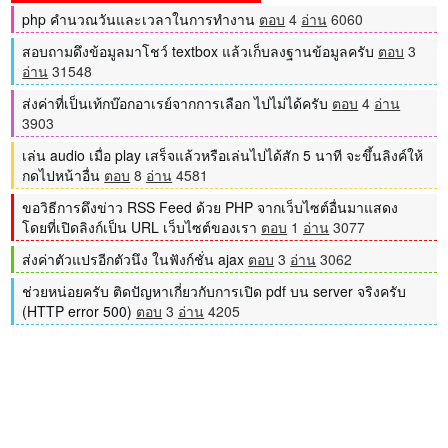
php คำนวณวันและเวลาในการทำงาน
ตอบ
4
อ่าน
6060
สอบถามดึงข้อมูลมาโชว์ textbox แล้วเก็บลงฐานข้อมูลครับ
ตอบ
3
อ่าน
31548
ส่งค่าที่เป็นเท้กบ๊อกอาเรย์จากการเลือก ไปไม่ได้ครับ
ตอบ
4
อ่าน
3903
เล่น audio เมื่อ play เสร็จแล้วหรือเล่นไปได้สัก 5 นาที จะขึ้นลิงค์ให้
กดไปหน้าอื่น
ตอบ
8
อ่าน
4581
ขอวิธีการดึงข่าว RSS Feed ด้วย PHP จากเว็บไซต์อื่นมาแสดง
โดยที่เปิดลิงก์เป็น URL เว็บไซต์ของเรา
ตอบ
1
อ่าน
3077
ส่งค่าตัวแปรอีกตัวนึง ในฟังก์ชั่น ajax
ตอบ
3
อ่าน
3062
ช่วยหน่อยครับ ติดปัญหาเกี่ยวกับการเปิด pdf บน server จริงครับ
(HTTP error 500)
ตอบ
3
อ่าน
4205