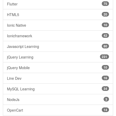
Flutter
75
HTML5
20
Ionic Native
10
Ionicframework
42
Javascript Learning
80
jQuery Learning
231
jQuery Mobile
10
Line Dev
16
MySQL Learning
34
NodeJs
3
OpenCart
14