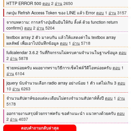
HTTP ERROR 500
ตอบ
2
อ่าน
2650
กดปุ่ม Refrsh Access Token ของ LINE แล้ว Error
ตอบ
1
อ่าน
3157
จากบทความ: การสร้างปุ่มยืนยันให้กับ ลิ้งค์ ด้วย function return
confirm()
ตอบ
2
อ่าน
5204
textbox array 2 ตัว มาลบกัน แล้วให้แสดงค่าใน textbox array
ผลลัพธ์ เพื่อเอาไปบันทึกข้อมูล
ตอบ
1
อ่าน
5718
fullcalendar 3.6.2 วันที่กิจกรรมไม่ครบตามจำนวนในฐานข้อมูล
ตอบ
2
อ่าน
5878
ช่วยหน่อยครับ ผมอยากทราบวิธีการเช็คไฟล์วีดีโอหน่อยครับ
ตอบ
1
อ่าน
6104
jquery นับจำนวนเลือก radio array อย่างน้อย 1 ตัว แต่ไม่เกิน 3
ตอบ
10
อ่าน
6263
จำนวนสัปดาห์ของแต่ละเดือนไม่ตรงจำนวนสัปดาห์ทั้งปี
ตอบ
1
อ่าน
5178
ออกรายงานสรุปด้วยกราฟครับ ขอคำแนะนำ แนวทางด้วยครับ
ตอบ
2
อ่าน
4037
ตอบคำถามกลับล่าสุด