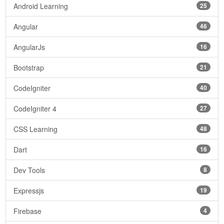
Android Learning
25
Angular
46
AngularJs
16
Bootstrap
21
CodeIgniter
40
CodeIgniter 4
27
CSS Learning
48
Dart
16
Dev Tools
8
Expressjs
19
Firebase
4