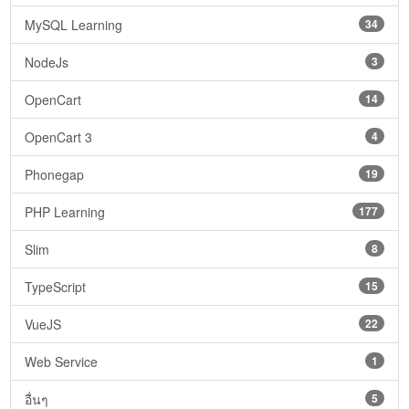
MySQL Learning
34
NodeJs
3
OpenCart
14
OpenCart 3
4
Phonegap
19
PHP Learning
177
Slim
8
TypeScript
15
VueJS
22
Web Service
1
อื่นๆ
5