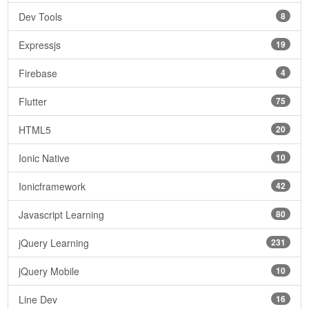
Dev Tools
8
Expressjs
19
Firebase
4
Flutter
75
HTML5
20
Ionic Native
10
Ionicframework
42
Javascript Learning
80
jQuery Learning
231
jQuery Mobile
10
Line Dev
16