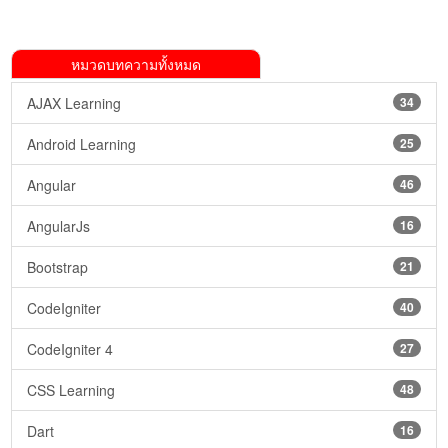
หมวดบทความทั้งหมด
AJAX Learning
34
Android Learning
25
Angular
46
AngularJs
16
Bootstrap
21
CodeIgniter
40
CodeIgniter 4
27
CSS Learning
48
Dart
16