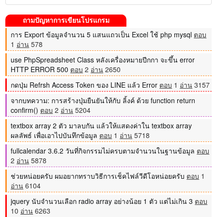
ถามปัญหาการเขียนโปรแกรม
การ Export ข้อมูลจำนวน 5 แสนแถวเป็น Excel ใช้ php mysql
ตอบ
1
อ่าน
578
use PhpSpreadsheet Class หลังเครื่องหมายปีกกา จะขึ้น error
HTTP ERROR 500
ตอบ
2
อ่าน
2650
กดปุ่ม Refrsh Access Token ของ LINE แล้ว Error
ตอบ
1
อ่าน
3157
จากบทความ: การสร้างปุ่มยืนยันให้กับ ลิ้งค์ ด้วย function return
confirm()
ตอบ
2
อ่าน
5204
textbox array 2 ตัว มาลบกัน แล้วให้แสดงค่าใน textbox array
ผลลัพธ์ เพื่อเอาไปบันทึกข้อมูล
ตอบ
1
อ่าน
5718
fullcalendar 3.6.2 วันที่กิจกรรมไม่ครบตามจำนวนในฐานข้อมูล
ตอบ
2
อ่าน
5878
ช่วยหน่อยครับ ผมอยากทราบวิธีการเช็คไฟล์วีดีโอหน่อยครับ
ตอบ
1
อ่าน
6104
jquery นับจำนวนเลือก radio array อย่างน้อย 1 ตัว แต่ไม่เกิน 3
ตอบ
10
อ่าน
6263