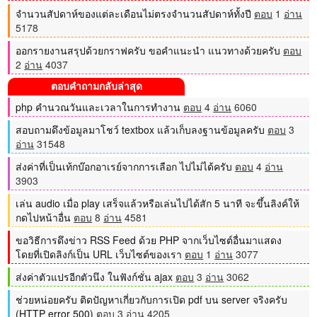
จำนวนสัปดาห์ของแต่ละเดือนไม่ตรงจำนวนสัปดาห์ทั้งปี
ตอบ
1
อ่าน
5178
ออกรายงานสรุปด้วยกราฟครับ ขอคำแนะนำ แนวทางด้วยครับ
ตอบ
2
อ่าน
4037
ตอบคำถามกลับล่าสุด
php คำนวณวันและเวลาในการทำงาน
ตอบ
4
อ่าน
6060
สอบถามดึงข้อมูลมาโชว์ textbox แล้วเก็บลงฐานข้อมูลครับ
ตอบ
3
อ่าน
31548
ส่งค่าที่เป็นเท้กบ๊อกอาเรย์จากการเลือก ไปไม่ได้ครับ
ตอบ
4
อ่าน
3903
เล่น audio เมื่อ play เสร็จแล้วหรือเล่นไปได้สัก 5 นาที จะขึ้นลิงค์ให้
กดไปหน้าอื่น
ตอบ
8
อ่าน
4581
ขอวิธีการดึงข่าว RSS Feed ด้วย PHP จากเว็บไซต์อื่นมาแสดง
โดยที่เปิดลิงก์เป็น URL เว็บไซต์ของเรา
ตอบ
1
อ่าน
3077
ส่งค่าตัวแปรอีกตัวนึง ในฟังก์ชั่น ajax
ตอบ
3
อ่าน
3062
ช่วยหน่อยครับ ติดปัญหาเกี่ยวกับการเปิด pdf บน server จริงครับ
(HTTP error 500)
ตอบ
3
อ่าน
4205