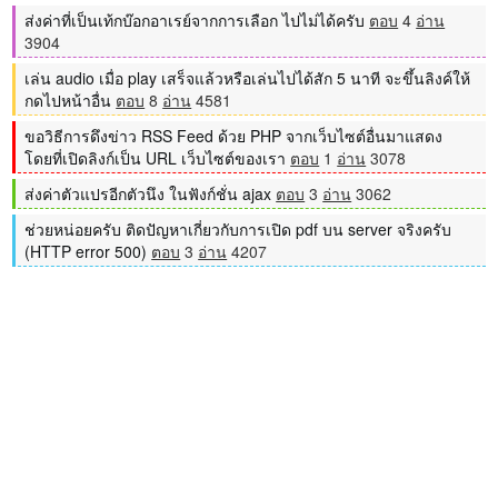
ส่งค่าที่เป็นเท้กบ๊อกอาเรย์จากการเลือก ไปไม่ได้ครับ
ตอบ
4
อ่าน
3904
เล่น audio เมื่อ play เสร็จแล้วหรือเล่นไปได้สัก 5 นาที จะขึ้นลิงค์ให้
กดไปหน้าอื่น
ตอบ
8
อ่าน
4581
ขอวิธีการดึงข่าว RSS Feed ด้วย PHP จากเว็บไซต์อื่นมาแสดง
โดยที่เปิดลิงก์เป็น URL เว็บไซต์ของเรา
ตอบ
1
อ่าน
3078
ส่งค่าตัวแปรอีกตัวนึง ในฟังก์ชั่น ajax
ตอบ
3
อ่าน
3062
ช่วยหน่อยครับ ติดปัญหาเกี่ยวกับการเปิด pdf บน server จริงครับ
(HTTP error 500)
ตอบ
3
อ่าน
4207