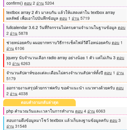
confirm()
ตอบ
2
อ่าน
5204
textbox array 2 ตัว มาลบกัน แล้วให้แสดงค่าใน textbox array
ผลลัพธ์ เพื่อเอาไปบันทึกข้อมูล
ตอบ
1
อ่าน
5719
fullcalendar 3.6.2 วันที่กิจกรรมไม่ครบตามจำนวนในฐานข้อมูล
ตอบ
2
อ่าน
5878
ช่วยหน่อยครับ ผมอยากทราบวิธีการเช็คไฟล์วีดีโอหน่อยครับ
ตอบ
1
อ่าน
6106
jquery นับจำนวนเลือก radio array อย่างน้อย 1 ตัว แต่ไม่เกิน 3
ตอบ
10
อ่าน
6263
จำนวนสัปดาห์ของแต่ละเดือนไม่ตรงจำนวนสัปดาห์ทั้งปี
ตอบ
1
อ่าน
5179
ออกรายงานสรุปด้วยกราฟครับ ขอคำแนะนำ แนวทางด้วยครับ
ตอบ
2
อ่าน
4038
ตอบคำถามกลับล่าสุด
php คำนวณวันและเวลาในการทำงาน
ตอบ
4
อ่าน
6063
สอบถามดึงข้อมูลมาโชว์ textbox แล้วเก็บลงฐานข้อมูลครับ
ตอบ
3
อ่าน
31548