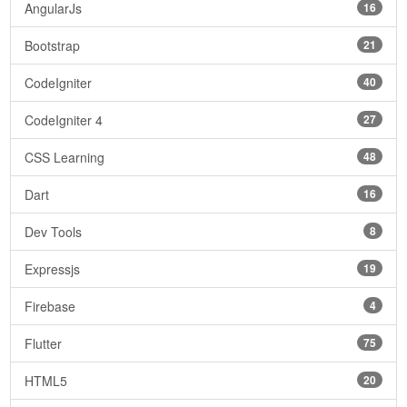
AngularJs
16
Bootstrap
21
CodeIgniter
40
CodeIgniter 4
27
CSS Learning
48
Dart
16
Dev Tools
8
Expressjs
19
Firebase
4
Flutter
75
HTML5
20