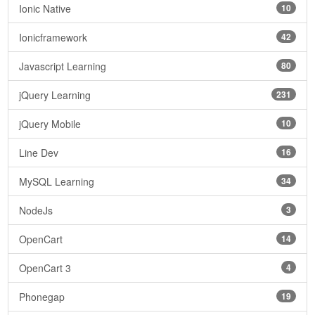
Ionic Native
10
Ionicframework
42
Javascript Learning
80
jQuery Learning
231
jQuery Mobile
10
Line Dev
16
MySQL Learning
34
NodeJs
3
OpenCart
14
OpenCart 3
4
Phonegap
19