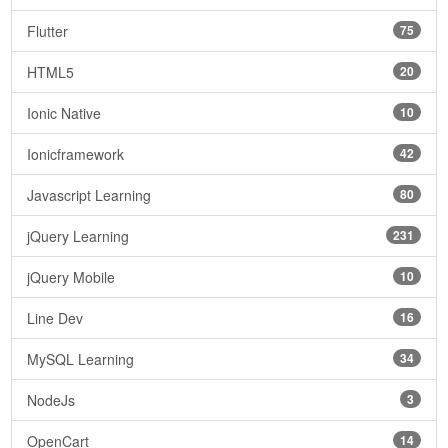
Flutter
75
HTML5
20
Ionic Native
10
Ionicframework
42
Javascript Learning
80
jQuery Learning
231
jQuery Mobile
10
Line Dev
16
MySQL Learning
34
NodeJs
3
OpenCart
14