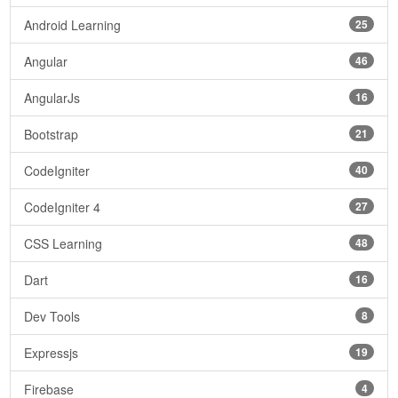
Android Learning
25
Angular
46
AngularJs
16
Bootstrap
21
CodeIgniter
40
CodeIgniter 4
27
CSS Learning
48
Dart
16
Dev Tools
8
Expressjs
19
Firebase
4