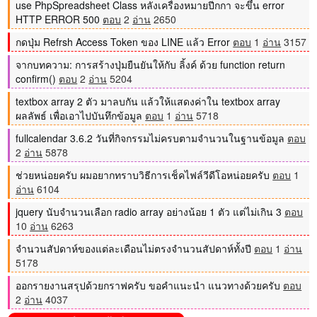
use PhpSpreadsheet Class หลังเครื่องหมายปีกกา จะขึ้น error
HTTP ERROR 500
ตอบ
2
อ่าน
2650
กดปุ่ม Refrsh Access Token ของ LINE แล้ว Error
ตอบ
1
อ่าน
3157
จากบทความ: การสร้างปุ่มยืนยันให้กับ ลิ้งค์ ด้วย function return
confirm()
ตอบ
2
อ่าน
5204
textbox array 2 ตัว มาลบกัน แล้วให้แสดงค่าใน textbox array
ผลลัพธ์ เพื่อเอาไปบันทึกข้อมูล
ตอบ
1
อ่าน
5718
fullcalendar 3.6.2 วันที่กิจกรรมไม่ครบตามจำนวนในฐานข้อมูล
ตอบ
2
อ่าน
5878
ช่วยหน่อยครับ ผมอยากทราบวิธีการเช็คไฟล์วีดีโอหน่อยครับ
ตอบ
1
อ่าน
6104
jquery นับจำนวนเลือก radio array อย่างน้อย 1 ตัว แต่ไม่เกิน 3
ตอบ
10
อ่าน
6263
จำนวนสัปดาห์ของแต่ละเดือนไม่ตรงจำนวนสัปดาห์ทั้งปี
ตอบ
1
อ่าน
5178
ออกรายงานสรุปด้วยกราฟครับ ขอคำแนะนำ แนวทางด้วยครับ
ตอบ
2
อ่าน
4037