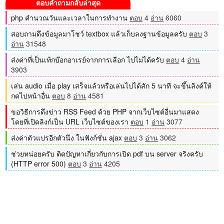
ตอบคำถามกลับล่าสุด
php คำนวณวันและเวลาในการทำงาน
ตอบ
4
อ่าน
6060
สอบถามดึงข้อมูลมาโชว์ textbox แล้วเก็บลงฐานข้อมูลครับ
ตอบ
3
อ่าน
31548
ส่งค่าที่เป็นเท้กบ๊อกอาเรย์จากการเลือก ไปไม่ได้ครับ
ตอบ
4
อ่าน
3903
เล่น audio เมื่อ play เสร็จแล้วหรือเล่นไปได้สัก 5 นาที จะขึ้นลิงค์ให้
กดไปหน้าอื่น
ตอบ
8
อ่าน
4581
ขอวิธีการดึงข่าว RSS Feed ด้วย PHP จากเว็บไซต์อื่นมาแสดง
โดยที่เปิดลิงก์เป็น URL เว็บไซต์ของเรา
ตอบ
1
อ่าน
3077
ส่งค่าตัวแปรอีกตัวนึง ในฟังก์ชั่น ajax
ตอบ
3
อ่าน
3062
ช่วยหน่อยครับ ติดปัญหาเกี่ยวกับการเปิด pdf บน server จริงครับ
(HTTP error 500)
ตอบ
3
อ่าน
4205